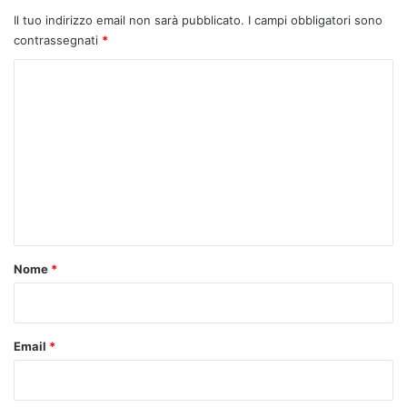
Il tuo indirizzo email non sarà pubblicato.
I campi obbligatori sono
contrassegnati
*
C
o
m
m
e
n
t
o
Nome
*
*
Email
*