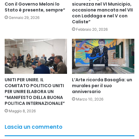
costantemente la loro difesa dei diritti dei lavoratori. In
Con il Governo Meloni lo
sicurezza nel VI Municipio,
Stato è presente, sempre“
occasione mancata nel VII
realtà, però, non intervengono contro i datori di lavoro che
con Laddaga e nel V con
Gennaio 29, 2026
abusano dei loro diritti e non prendono provvedimenti
Caliste”
contro le politiche anti-lavoratori.
Febbraio 20, 2026
L’Alleanza Internazionale per i Migranti invita tutti i
lavoratori del Medio Oriente a unirsi e a difendere i diritti
dei migranti in questo periodo di guerra. Dobbiamo unirci
per combattere le politiche anti-lavoratori, soprattutto in
tempi di guerra e crisi. Lottiamo per il nostro diritto di
UNITI PER UNIRE. IL
L’Arte ricorda Basaglia: un
organizzarci, sindacalizzarci e rivendicare salari equi. L’IMA
COMITATO POLITICO UNITI
murales per il suo
PER UNIRE ELABORA UN
anniversario
invita inoltre i governi dei paesi di origine a fornire aiuti,
“MANIFESTO DELLA BUONA
Marzo 10, 2026
assistenza e sostegno immediati e necessari ai rispettivi
POLITICA INTERNAZIONALE”
migranti e cittadini nella regione.
Maggio 8, 2026
Lascia un commento
Copy URL