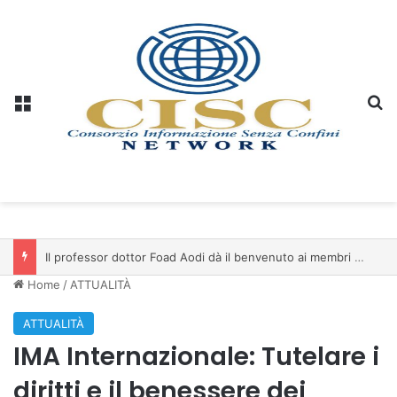
Menu
C
Il professor dottor Foad Aodi dà il benvenuto ai membri del Comitato per le Scienze delle Piramidi e le Scienze Archeologiche…
Home
/
ATTUALITÀ
ATTUALITÀ
IMA Internazionale: Tutelare i
diritti e il benessere dei