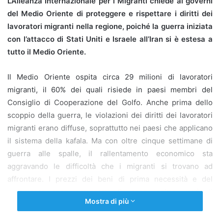
L’Alleanza Internazionale per i Migranti chiede ai governi
del Medio Oriente di proteggere e rispettare i diritti dei
lavoratori migranti nella regione, poiché la guerra iniziata
con l’attacco di Stati Uniti e Israele all’Iran si è estesa a
tutto il Medio Oriente.
Il Medio Oriente ospita circa 29 milioni di lavoratori
migranti, il 60% dei quali risiede in paesi membri del
Consiglio di Cooperazione del Golfo. Anche prima dello
scoppio della guerra, le violazioni dei diritti dei lavoratori
migranti erano diffuse, soprattutto nei paesi che applicano
il sistema della kafala. Ma con oltre cinque settimane di
guerra alle spalle, il rallentamento economico sta
aggravando le difficoltà che i migranti si trovano ad
affrontare. I prezzi dei beni di prima necessità e del
carburante sono aumentati. Si sono inoltre verificati
Mostra di più
licenziamenti di massa.