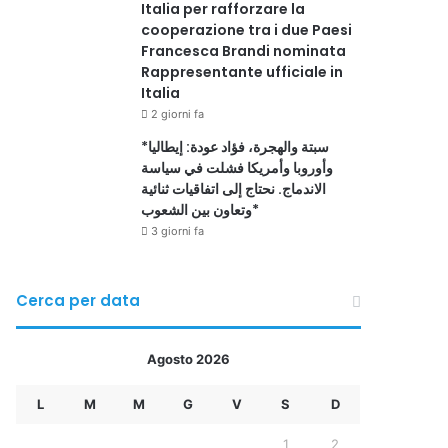
Italia per rafforzare la
cooperazione tra i due Paesi
Francesca Brandi nominata
Rappresentante ufficiale in
Italia
2 giorni fa
*سبتة والهجرة، فؤاد عودة: إيطاليا
وأوروبا وأمريكا فشلت في سياسة
الاندماج. نحتاج إلى اتفاقيات ثنائية
وتعاون بين الشعوب*
3 giorni fa
Cerca per data
Agosto 2026
L
M
M
G
V
S
D
1
2