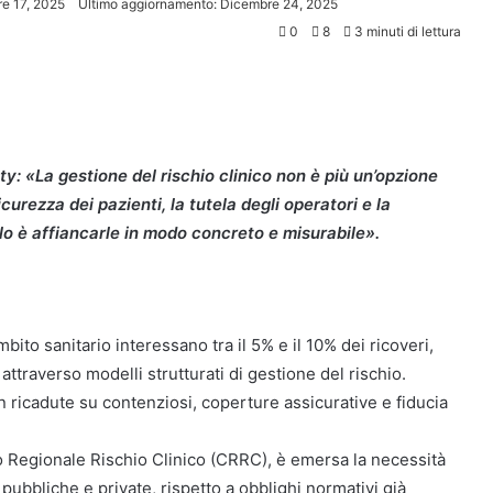
e 17, 2025
Ultimo aggiornamento: Dicembre 24, 2025
0
8
3 minuti di lettura
y: «La gestione del rischio clinico non è più un’opzione
curezza dei pazienti, la tutela degli operatori e la
uolo è affiancarle in modo concreto e misurabile».
ambito sanitario interessano tra il 5% e il 10% dei ricoveri,
attraverso modelli strutturati di gestione del rischio.
n ricadute su contenziosi, coperture assicurative e fiducia
ro Regionale Rischio Clinico (CRRC), è emersa la necessità
pubbliche e private, rispetto a obblighi normativi già