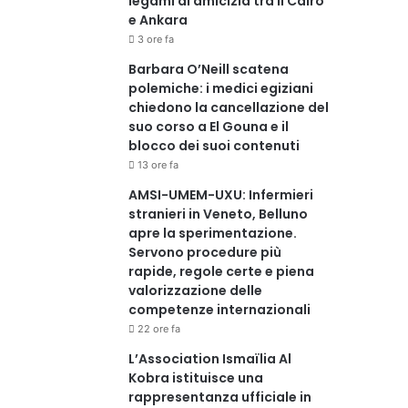
legami di amicizia tra Il Cairo
e Ankara
3 ore fa
Barbara O’Neill scatena
polemiche: i medici egiziani
chiedono la cancellazione del
suo corso a El Gouna e il
blocco dei suoi contenuti
13 ore fa
AMSI-UMEM-UXU: Infermieri
stranieri in Veneto, Belluno
apre la sperimentazione.
Servono procedure più
rapide, regole certe e piena
valorizzazione delle
competenze internazionali
22 ore fa
L’Association Ismaïlia Al
Kobra istituisce una
rappresentanza ufficiale in