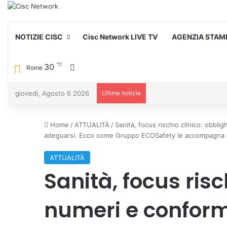
NOTIZIE CISC
Cisc Network LIVE TV
AGENZIA STAM
℃
30
Cambia aspetto
Rome
giovedì, Agosto 6 2026
Ultime notizie
Home
/
ATTUALITÀ
/
Sanità, focus rischio clinico: obbli
adeguarsi. Ecco come Gruppo ECOSafety le accompagna i
ATTUALITÀ
Sanità, focus risc
numeri e conformi