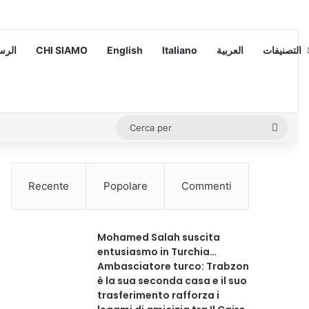
 – الرسالة
CHI SIAMO
English
Italiano
العربية
التصنيفات
Cerca
per
Recente
Popolare
Commenti
Mohamed Salah suscita
entusiasmo in Turchia…
Ambasciatore turco: Trabzon
è la sua seconda casa e il suo
trasferimento rafforza i