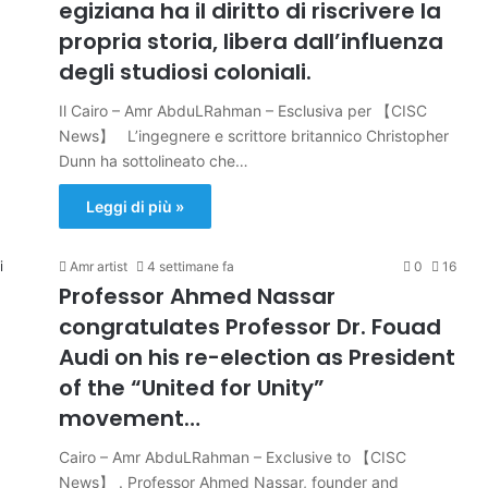
egiziana ha il diritto di riscrivere la
propria storia, libera dall’influenza
degli studiosi coloniali.
Il Cairo – Amr AbduLRahman – Esclusiva per 【CISC
News】 L’ingegnere e scrittore britannico Christopher
Dunn ha sottolineato che…
Leggi di più »
Amr artist
4 settimane fa
0
16
Professor Ahmed Nassar
congratulates Professor Dr. Fouad
Audi on his re-election as President
of the “United for Unity”
movement…
Cairo – Amr AbduLRahman – Exclusive to 【CISC
News】 . Professor Ahmed Nassar, founder and