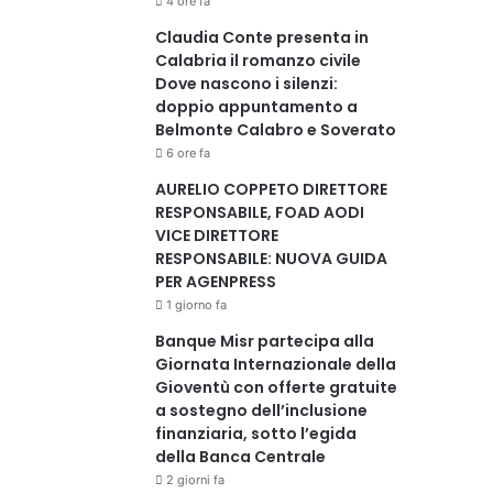
4 ore fa
Claudia Conte presenta in
Calabria il romanzo civile
Dove nascono i silenzi:
doppio appuntamento a
Belmonte Calabro e Soverato
6 ore fa
AURELIO COPPETO DIRETTORE
RESPONSABILE, FOAD AODI
VICE DIRETTORE
RESPONSABILE: NUOVA GUIDA
PER AGENPRESS
1 giorno fa
Banque Misr partecipa alla
Giornata Internazionale della
Gioventù con offerte gratuite
a sostegno dell’inclusione
finanziaria, sotto l’egida
della Banca Centrale
2 giorni fa