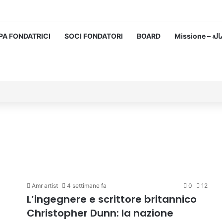
PA FONDATRICI
SOCI FONDATORI
BOARD
Missione
Amr artist
4 settimane fa
0
12
L’ingegnere e scrittore britannico
Christopher Dunn: la nazione