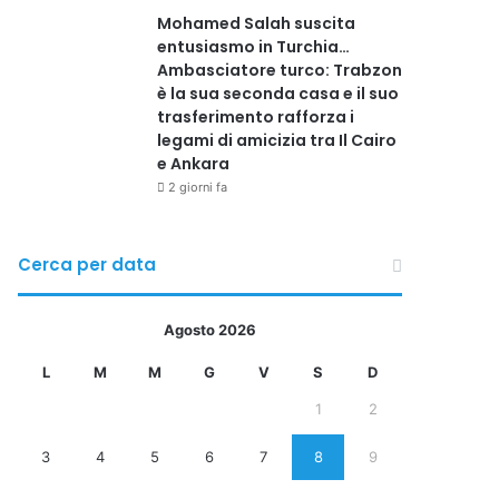
Mohamed Salah suscita
entusiasmo in Turchia…
Ambasciatore turco: Trabzon
è la sua seconda casa e il suo
trasferimento rafforza i
legami di amicizia tra Il Cairo
e Ankara
2 giorni fa
Cerca per data
Agosto 2026
L
M
M
G
V
S
D
1
2
3
4
5
6
7
8
9