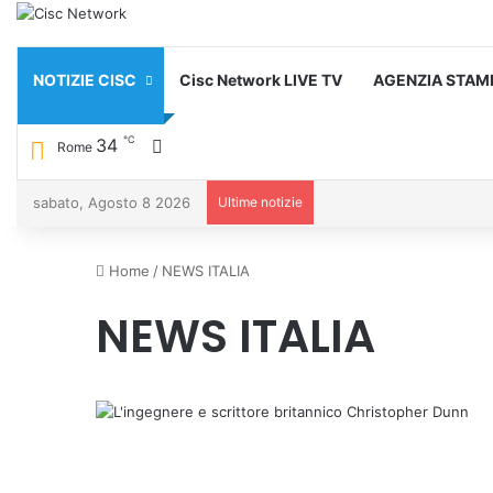
NOTIZIE CISC
Cisc Network LIVE TV
AGENZIA STAM
℃
34
Cambia aspetto
Rome
sabato, Agosto 8 2026
Ultime notizie
Home
/
NEWS ITALIA
NEWS ITALIA