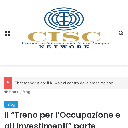
Menu
C
Christopher Aleo: il Kuwait al centro della prossima espansione di iSwiss Pay nel Golfo
Home
/
Blog
Blog
Il “Treno per l’Occupazione e
gli Investimenti” parte