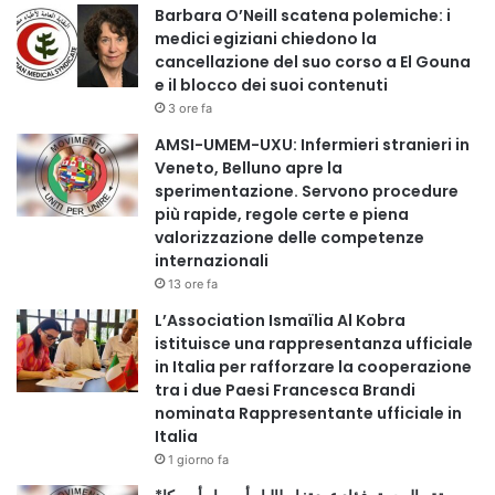
Barbara O’Neill scatena polemiche: i
umana e aprano prospettive future per i giovani dell’Alto
medici egiziani chiedono la
Egitto.
cancellazione del suo corso a El Gouna
e il blocco dei suoi contenuti
3 ore fa
AMSI-UMEM-UXU: Infermieri stranieri in
Copy URL
Veneto, Belluno apre la
sperimentazione. Servono procedure
più rapide, regole certe e piena
valorizzazione delle competenze
internazionali
13 ore fa
L’Association Ismaïlia Al Kobra
istituisce una rappresentanza ufficiale
in Italia per rafforzare la cooperazione
tra i due Paesi Francesca Brandi
nominata Rappresentante ufficiale in
Italia
1 giorno fa