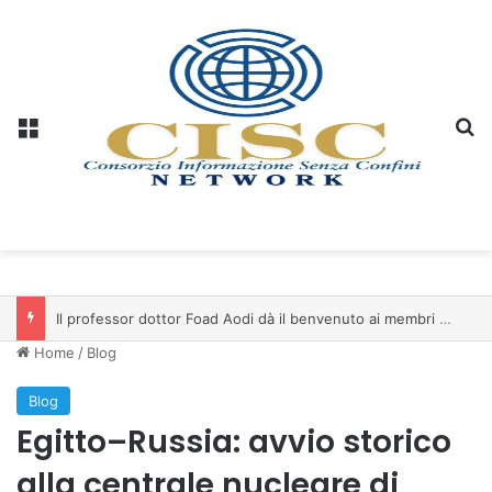
Menu
C
Il professor dottor Foad Aodi dà il benvenuto ai membri del Comitato per le Scienze delle Piramidi e le Scienze Archeologiche…
Home
/
Blog
Blog
Egitto–Russia: avvio storico
alla centrale nucleare di