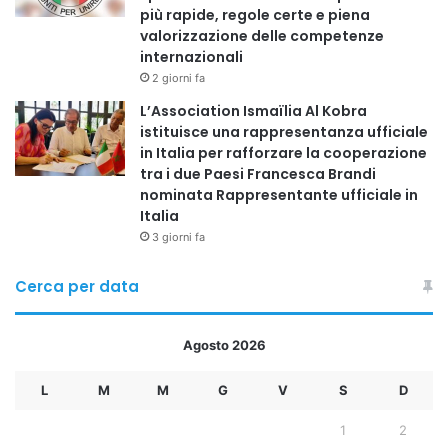
più rapide, regole certe e piena
valorizzazione delle competenze
●rafforzare la sicurezza energetica nazionale
internazionali
2 giorni fa
●garantire l’autosufficienza
L’Association Ismaïlia Al Kobra
istituisce una rappresentanza ufficiale
●diventare un hub regionale per l’energia pulita
in Italia per rafforzare la cooperazione
tra i due Paesi Francesca Brandi
nominata Rappresentante ufficiale in
●ridurre l’impatto ambientale
Italia
3 giorni fa
●diversificare le fonti energetiche in linea con Vision
2030
Cerca per data
L’installazione del recipiente a pressione rappresenta il
Agosto 2026
primo passo concreto verso l’avvio operativo della Unità 1
entro il 2028.
L
M
M
G
V
S
D
Un traguardo che segna una svolta nella storia dello
1
2