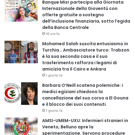
Banque Misr partecipa alla Giornata
Il progetto è regolato dagli accordi firmati l’11 dicembre
Internazionale della Gioventù con
2017, secondo i quali la parte russa è responsabile di:
offerte gratuite a sostegno
dell’inclusione finanziaria, sotto l’egida
●costruire l’intera centrale
della Banca Centrale
16 ore fa
●fornire combustibile nucleare per tutti i 60 anni di vita
Mohamed Salah suscita entusiasmo in
operativa
Turchia… Ambasciatore turco: Trabzon
è la sua seconda casa e il suo
trasferimento rafforza i legami di
●formare il personale egiziano e affiancarlo nella gestione
amicizia tra Il Cairo e Ankara
per i primi dieci anni
1 giorno fa
Barbara O’Neill scatena polemiche: i
●realizzare strutture di stoccaggio per il combustibile
medici egiziani chiedono la
esaurito e garantire contenitori sicuri per la conservazione
cancellazione del suo corso a El Gouna
e il blocco dei suoi contenuti
Un progetto strategico per la sicurezza energetica
1 giorno fa
egiziana
AMSI-UMEM-UXU: Infermieri stranieri in
Veneto, Belluno apre la
sperimentazione. Servono procedure
Con l’avanzamento della centrale, l’Egitto punta a: