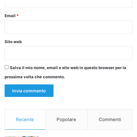
●qualsiasi rischio di perdita di materiale radioattivo
Email
*
Il recipiente destinato alla Unità 1 di Dabaa è arrivato nel
porto specializzato della città il 21 ottobre 2025,
proveniente dalla Russia dopo un’operazione logistica
Sito web
complessa durata settimane.
La centrale di Dabaa: il più grande progetto energetico
Salva il mio nome, email e sito web in questo browser per la
dell’Egitto moderno
prossima volta che commento.
La centrale di Dabaa rappresenta la pietra angolare del
nuovo sistema energetico egiziano. Con una capacità
totale di 4.800 megawatt, sarà composta da quattro reattori
VVER-1200, una delle tecnologie di terza generazione più
avanzate e sicure al mondo, già operative in Russia, Cina e
Recente
Popolare
Commenti
India.