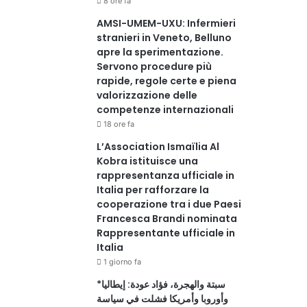
8 ore fa
AMSI-UMEM-UXU: Infermieri
stranieri in Veneto, Belluno
apre la sperimentazione.
Servono procedure più
rapide, regole certe e piena
valorizzazione delle
competenze internazionali
18 ore fa
L’Association Ismaïlia Al
Kobra istituisce una
rappresentanza ufficiale in
Italia per rafforzare la
cooperazione tra i due Paesi
Francesca Brandi nominata
Rappresentante ufficiale in
Italia
1 giorno fa
*سبتة والهجرة، فؤاد عودة: إيطاليا
وأوروبا وأمريكا فشلت في سياسة