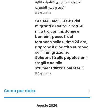
الاندماج. نحتاج إلى اتفاقيات ثنائية
وتعاون بين الشعوب*
3 giorni fa
CO-MAI-AMSI-UXU: Crisi
migranti a Ceuta, circa 50
mila tra uomini, donne e
bambini, passati dal
Marocco nelle ultime 24 ore,
riaprono il dibattito europeo
sull’immigrazione.
Solidarietà alle popolazioni
fragili e no alle
strumentalizzazioni sterili
6 giorni fa
Cerca per data
Agosto 2026