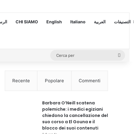
 – الرسالة
CHI SIAMO
English
Italiano
العربية
التصنيفات
Cerca
per
Recente
Popolare
Commenti
Barbara O’Neill scatena
polemiche: i medici egiziani
chiedono la cancellazione del
suo corso a El Gouna e il
blocco dei suoi contenuti