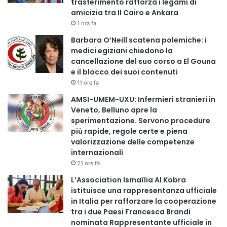
trasferimento rafforza i legami di
regionale è reale”. Allo stesso tempo, ha osservato che
amicizia tra Il Cairo e Ankara
“una risposta africana sta prendendo rapidamente forma”,
1 ora fa
sebbene “i partner internazionali continuino a svolgere un
Barbara O’Neill scatena polemiche: i
ruolo cruciale”.
medici egiziani chiedono la
cancellazione del suo corso a El Gouna
e il blocco dei suoi contenuti
L’attuale focolaio è attribuito al ceppo Bundibugyo, che ha
11 ore fa
un tasso di mortalità compreso tra il 30 e il 50% e per il
AMSI-UMEM-UXU: Infermieri stranieri in
quale non esiste un vaccino approvato o una terapia
Veneto, Belluno apre la
specifica, secondo l’Organizzazione Mondiale della Sanità,
sperimentazione. Servono procedure
che classifica il rischio di un’epidemia nell’Africa
più rapide, regole certe e piena
subsahariana come “alto” ma “basso” a livello globale.
valorizzazione delle competenze
internazionali
21 ore fa
L’Association Ismaïlia Al Kobra
Copy URL
istituisce una rappresentanza ufficiale
in Italia per rafforzare la cooperazione
tra i due Paesi Francesca Brandi
nominata Rappresentante ufficiale in