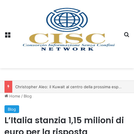
Menu
C
Christopher Aleo: il Kuwait al centro della prossima espansione di iSwiss Pay nel Golfo
Home
/
Blog
Blog
L’Italia stanzia 1,15 milioni di
euro per la risposta