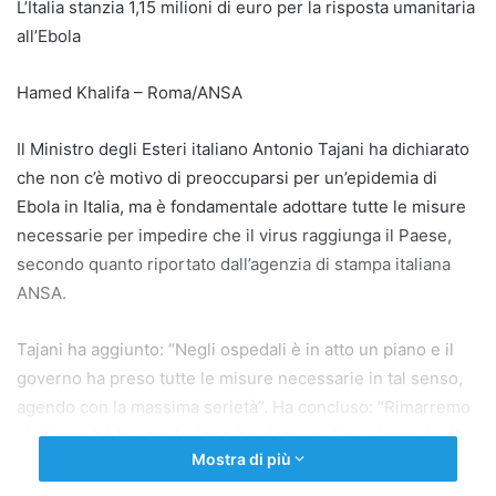
L’Italia stanzia 1,15 milioni di euro per la risposta umanitaria
all’Ebola
Hamed Khalifa – Roma/ANSA
Il Ministro degli Esteri italiano Antonio Tajani ha dichiarato
che non c’è motivo di preoccuparsi per un’epidemia di
Ebola in Italia, ma è fondamentale adottare tutte le misure
necessarie per impedire che il virus raggiunga il Paese,
secondo quanto riportato dall’agenzia di stampa italiana
ANSA.
Tajani ha aggiunto: “Negli ospedali è in atto un piano e il
governo ha preso tutte le misure necessarie in tal senso,
agendo con la massima serietà”. Ha concluso: “Rimarremo
vigili perché la popolazione ha bisogno di rassicurazioni”.
Mostra di più
Nei giorni scorsi, il Ministero della Salute italiano ha