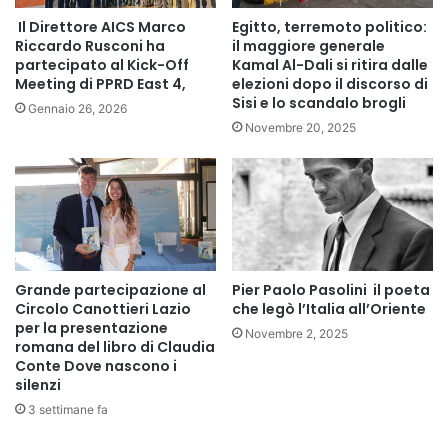
domicilio.
Il Direttore AICS Marco
Egitto, terremoto politico:
Riccardo Rusconi ha
il maggiore generale
partecipato al Kick-Off
Kamal Al-Dali si ritira dalle
Finanziamenti umanitari italiani
Meeting di PPRD East 4,
elezioni dopo il discorso di
Nei giorni scorsi, su indicazione del Ministro degli Affari
Sisi e lo scandalo brogli
Gennaio 26, 2026
Esteri Tajani, il Ministero degli Affari Esteri italiano ha
Novembre 20, 2025
stanziato 1.150.000 euro a sostegno della risposta
umanitaria immediata all’epidemia di Ebola nella
Repubblica Democratica del Congo.
Questi fondi saranno erogati alle organizzazioni della
società civile italiana con una presenza effettiva nelle
Grande partecipazione al
Pier Paolo Pasolini il poeta
province colpite di Ituri, Nord Kivu e Sud Kivu, attraverso
Circolo Canottieri Lazio
che legò l’Italia all’Oriente
un “appello di emergenza” gestito dall’Agenzia Italiana per
per la presentazione
Novembre 2, 2025
romana del libro di Claudia
la Cooperazione allo Sviluppo (ICAD) di Nairobi, in
Conte Dove nascono i
coordinamento con l’Ambasciata d’Italia a Kinshasa.
silenzi
3 settimane fa
Obiettivi del finanziamento