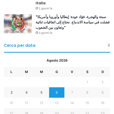
Italia
2 giorni fa
*سبتة والهجرة، فؤاد عودة: إيطاليا وأوروبا وأمريكا
فشلت في سياسة الاندماج. نحتاج إلى اتفاقيات ثنائية
وتعاون بين الشعوب*
3 giorni fa
Cerca per data
Agosto 2026
L
M
M
G
V
S
D
1
2
3
4
5
6
7
8
9
10
11
12
13
14
15
16
17
18
19
20
21
22
23