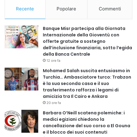
Recente
Popolare
Commenti
Banque Misr partecipa alla Giornata
Internazionale della Gioventù con
offerte gratuite a sostegno
dell’inclusione finanziaria, sotto l’egida
della Banca Centrale
12 ore fa
Mohamed Salah suscita entusiasmo in
Turchia… Ambasciatore turco: Trabzon
è la sua seconda casa e il suo
trasferimento rafforza i legami di
amicizia tra Il Cairo e Ankara
20 ore fa
Barbara O’Neill scatena polemiche: i
medici egiziani chiedono la
cancellazione del suo corso a El Gouna
e il blocco dei suoi contenuti