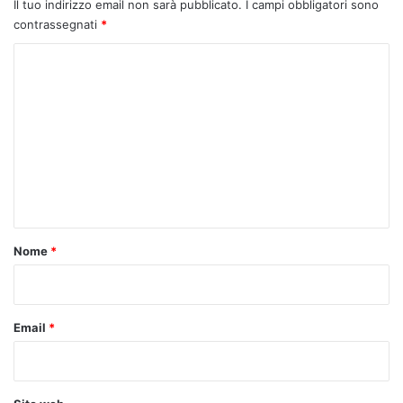
Il tuo indirizzo email non sarà pubblicato.
I campi obbligatori sono
contrassegnati
*
C
o
m
m
e
n
t
o
Nome
*
*
Email
*