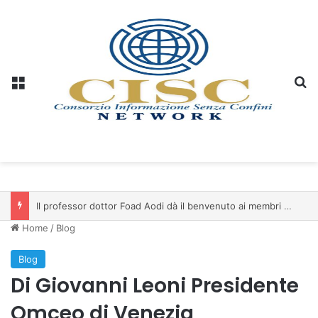
Menu
C
Il professor dottor Foad Aodi dà il benvenuto ai membri del Comitato per le Scienze delle Piramidi e le Scienze Archeologiche…
Home
/
Blog
Blog
Di Giovanni Leoni Presidente
Omceo di Venezia