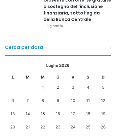
Gioventù con offerte gratuite
a sostegno dell’inclusione
finanziaria, sotto l’egida
della Banca Centrale
3 giorni fa
Cerca per data
Luglio 2026
L
M
M
G
V
S
D
1
2
3
4
5
6
7
8
9
10
11
12
13
14
15
16
17
18
19
20
21
22
23
24
25
26