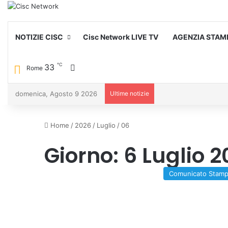
NOTIZIE CISC
Cisc Network LIVE TV
AGENZIA STAM
℃
33
Cambia aspetto
Rome
domenica, Agosto 9 2026
Ultime notizie
Home
/
2026
/
Luglio
/
06
Giorno:
6 Luglio 
Comunicato Stam