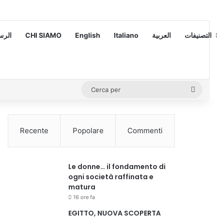
 – الرسالة
CHI SIAMO
English
Italiano
العربية
التصنيفات
Cerca
per
Recente
Popolare
Commenti
Le donne… il fondamento di
ogni società raffinata e
matura
16 ore fa
EGITTO, NUOVA SCOPERTA