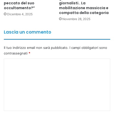
peccato del suo
giornalisti.. La
occultamento?”
mobilitazione massiccia e
compatta della categoria
Dicembre 4, 2025
Novembre 28, 2025
Lascia un commento
Il tuo indirizzo email non sarà pubblicato.
I campi obbligatori sono
contrassegnati
*
C
o
m
m
e
n
t