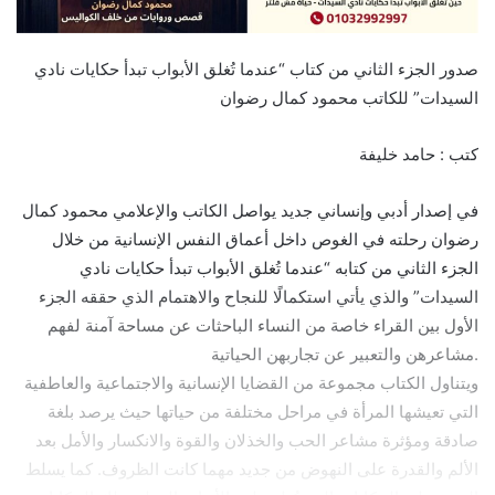
صدور الجزء الثاني من كتاب “عندما تُغلق الأبواب تبدأ حكايات نادي
السيدات” للكاتب محمود كمال رضوان
كتب : حامد خليفة
في إصدار أدبي وإنساني جديد يواصل الكاتب والإعلامي محمود كمال
رضوان رحلته في الغوص داخل أعماق النفس الإنسانية من خلال
الجزء الثاني من كتابه “عندما تُغلق الأبواب تبدأ حكايات نادي
السيدات” والذي يأتي استكمالًا للنجاح والاهتمام الذي حققه الجزء
الأول بين القراء خاصة من النساء الباحثات عن مساحة آمنة لفهم
مشاعرهن والتعبير عن تجاربهن الحياتية.
ويتناول الكتاب مجموعة من القضايا الإنسانية والاجتماعية والعاطفية
التي تعيشها المرأة في مراحل مختلفة من حياتها حيث يرصد بلغة
صادقة ومؤثرة مشاعر الحب والخذلان والقوة والانكسار والأمل بعد
الألم والقدرة على النهوض من جديد مهما كانت الظروف. كما يسلط