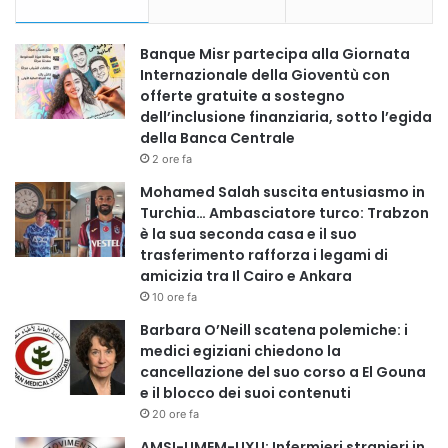
Banque Misr partecipa alla Giornata
Internazionale della Gioventù con
offerte gratuite a sostegno
dell’inclusione finanziaria, sotto l’egida
della Banca Centrale
2 ore fa
Mohamed Salah suscita entusiasmo in
Turchia… Ambasciatore turco: Trabzon
è la sua seconda casa e il suo
trasferimento rafforza i legami di
amicizia tra Il Cairo e Ankara
10 ore fa
Barbara O’Neill scatena polemiche: i
medici egiziani chiedono la
cancellazione del suo corso a El Gouna
e il blocco dei suoi contenuti
20 ore fa
AMSI-UMEM-UXU: Infermieri stranieri in