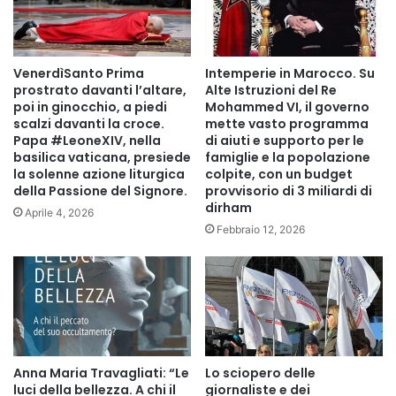
كما لم ترها من قبل.
VenerdìSanto Prima
Intemperie in Marocco. Su
prostrato davanti l’altare,
Alte Istruzioni del Re
Copy URL
poi in ginocchio, a piedi
Mohammed VI, il governo
scalzi davanti la croce.
mette vasto programma
Papa #LeoneXIV, nella
di aiuti e supporto per le
basilica vaticana, presiede
famiglie e la popolazione
la solenne azione liturgica
colpite, con un budget
della Passione del Signore.
provvisorio di 3 miliardi di
dirham
Aprile 4, 2026
Febbraio 12, 2026
Anna Maria Travagliati: “Le
Lo sciopero delle
luci della bellezza. A chi il
giornaliste e dei