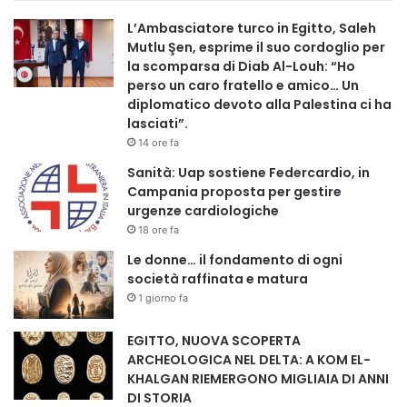
mentre la rotta del Canale di Suez, pur rimanendo
L’Ambasciatore turco in Egitto, Saleh
strategica, rischia di perdere parte del monopolio logistico
Mutlu Şen, esprime il suo cordoglio per
la scomparsa di Diab Al-Louh: “Ho
che ha esercitato per oltre un secolo.
perso un caro fratello e amico… Un
diplomatico devoto alla Palestina ci ha
Fonte: piattaforma israeliana bhol.
lasciati”.
14 ore fa
𝐂𝐨𝐩𝐲𝐫𝐢𝐠𝐡𝐭 © 𝐀𝐬𝐬𝐨𝐜𝐢𝐚𝐳𝐢𝐨𝐧𝐞 𝐄𝐫𝐢𝐝𝐚𝐧𝐮𝐬 – 𝐓𝐮𝐭𝐭𝐢 𝐢 𝐝𝐢𝐫𝐢𝐭𝐭𝐢 𝐫𝐢𝐬𝐞𝐫𝐯𝐚𝐭𝐢
Sanità: Uap sostiene Federcardio, in
Campania proposta per gestire
urgenze cardiologiche
18 ore fa
Copy URL
Le donne… il fondamento di ogni
società raffinata e matura
1 giorno fa
EGITTO, NUOVA SCOPERTA
ARCHEOLOGICA NEL DELTA: A KOM EL-
KHALGAN RIEMERGONO MIGLIAIA DI ANNI
DI STORIA