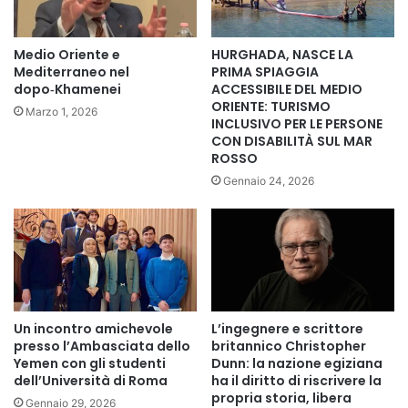
Questa trasformazione sta producendo effetti economici
rilevanti anche a livello regionale. I porti africani stanno
Medio Oriente e
HURGHADA, NASCE LA
beneficiando del nuovo scenario logistico. Tra i casi più
Mediterraneo nel
PRIMA SPIAGGIA
dopo‑Khamenei
ACCESSIBILE DEL MEDIO
evidenti vi è quello del porto di Tangeri, in Marocco, che
ORIENTE: TURISMO
Marzo 1, 2026
negli ultimi anni si è affermato come uno dei principali hub
INCLUSIVO PER LE PERSONE
tra Asia ed Europa.
CON DISABILITÀ SUL MAR
ROSSO
Gennaio 24, 2026
Secondo le stime riportate, l’attività portuale a Tangeri è
aumentata di circa il 28% in due anni, con una previsione di
superare gli 11 milioni di container movimentati entro il
2025.
Ma non si tratta di un fenomeno isolato. Anche diversi porti
dell’Africa occidentale stanno emergendo come nuovi nodi
Un incontro amichevole
L’ingegnere e scrittore
presso l’Ambasciata dello
britannico Christopher
strategici. Il porto di Lomé, in Togo, ad esempio, ha iniziato
Yemen con gli studenti
Dunn: la nazione egiziana
ad accogliere navi portacontainer di grandi dimensioni.
dell’Università di Roma
ha il diritto di riscrivere la
Queste non si limitano più a transitare, ma effettuano
propria storia, libera
Gennaio 29, 2026