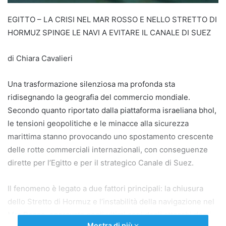
EGITTO – LA CRISI NEL MAR ROSSO E NELLO STRETTO DI
HORMUZ SPINGE LE NAVI A EVITARE IL CANALE DI SUEZ
di Chiara Cavalieri
Una trasformazione silenziosa ma profonda sta
ridisegnando la geografia del commercio mondiale.
Secondo quanto riportato dalla piattaforma israeliana bhol,
le tensioni geopolitiche e le minacce alla sicurezza
marittima stanno provocando uno spostamento crescente
delle rotte commerciali internazionali, con conseguenze
dirette per l’Egitto e per il strategico Canale di Suez.
Il fenomeno è legato a due fattori principali: la chiusura
dello Stretto di Hormuz e l’instabilità della navigazione nel
Mar Rosso, aggravata negli ultimi anni dagli attacchi degli
Mostra di più