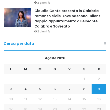
2 giorni fa
Claudia Conte presenta in Calabria il
romanzo civile Dove nascono i silenzi:
doppio appuntamento a Belmonte
Calabro e Soverato
2 giorni fa
Cerca per data
Agosto 2026
L
M
M
G
V
S
D
1
2
3
4
5
6
7
8
9
10
11
12
13
14
15
16
17
18
19
20
21
22
23