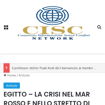
Menu
C
Il professor dottor Foad Aodi dà il benvenuto ai membri del Comitato per le Scienze delle Piramidi e le Scienze Archeologiche…
Home
/
Articolo
Articolo
EGITTO – LA CRISI NEL MAR
ROSSO E NELLO STRETTO DI