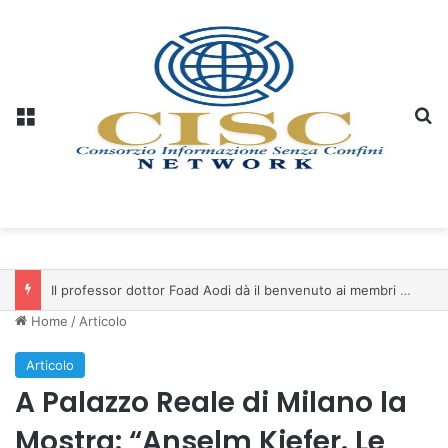
Menu
C
Il professor dottor Foad Aodi dà il benvenuto ai membri del Comitato per le Scienze delle Piramidi e le Scienze Archeologiche…
Home
/
Articolo
Articolo
A Palazzo Reale di Milano la
Mostra: “Anselm Kiefer. Le