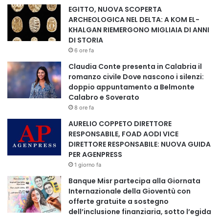
più celebri libri di segreti del Rinascimento; Kleopatra, una
EGITTO, NUOVA SCOPERTA
delle pochissime donne a cui le fonti greche attribuiscono
ARCHEOLOGICA NEL DELTA: A KOM EL-
un ruolo autoriale nella tradizione alchemica; Cristina di
KHALGAN RIEMERGONO MIGLIAIA DI ANNI
DI STORIA
Svezia, figlia di Gustavo II Adolfo Vasa e di Maria Eleonora
6 ore fa
di Brandeburgo, che trasformò Stoccolma in un centro di
mecenatismo europeo; Margaret Cavendish, una delle
Claudia Conte presenta in Calabria il
romanzo civile Dove nascono i silenzi:
pochissime filosofe del Seicento autrice di opere che
doppio appuntamento a Belmonte
intrecciavano metafisica, poesia e scienza; Mary Anne
Calabro e Soverato
Atwood, figura chiave della ricezione “spirituale”
8 ore fa
dell’alchimia nell’Ottocento inglese; Perenelle Flamel, ricca
AURELIO COPPETO DIRETTORE
benefattrice, collaboratrice e moglie dell’alchimista Nicolas
RESPONSABILE, FOAD AODI VICE
Flamel; Marie Meurdrac, chimica autodidatta e pioniera
DIRETTORE RESPONSABILE: NUOVA GUIDA
PER AGENPRESS
della divulgazione scientifica femminile; Anne Marie
1 giorno fa
Ziegler, alchimista di corte nella Germania riformata
condannata al rogo nel 1575 per le sue teorie ritenute
Banque Misr partecipa alla Giornata
Internazionale della Gioventù con
scellerate e tracotanti; Sophie Brahe, figura ponte tra
offerte gratuite a sostegno
cultura cortigiana e laboratorio.
dell’inclusione finanziaria, sotto l’egida
Interpretando il pensiero alchemico come un percorso di