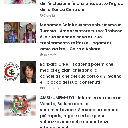
dell’inclusione finanziaria, sotto l’egida
della Banca Centrale
6 ore fa
Mohamed Salah suscita entusiasmo in
Turchia… Ambasciatore turco: Trabzon
è la sua seconda casa e il suo
trasferimento rafforza i legami di
amicizia tra Il Cairo e Ankara
14 ore fa
Barbara O’Neill scatena polemiche: i
medici egiziani chiedono la
cancellazione del suo corso a El Gouna
e il blocco dei suoi contenuti
1 giorno fa
AMSI-UMEM-UXU: Infermieri stranieri in
Veneto, Belluno apre la
sperimentazione. Servono procedure
più rapide, regole certe e piena
valorizzazione delle competenze
internazionali