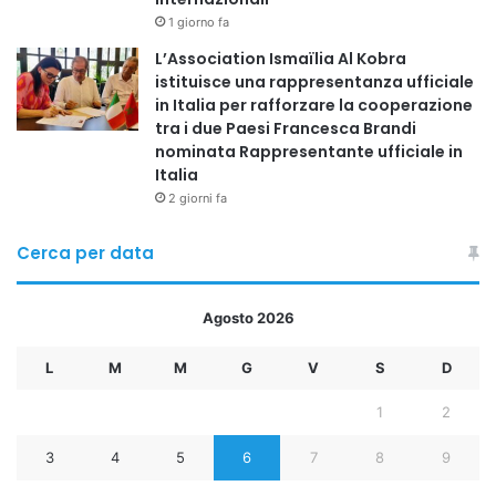
1 giorno fa
L’Association Ismaïlia Al Kobra
istituisce una rappresentanza ufficiale
in Italia per rafforzare la cooperazione
tra i due Paesi Francesca Brandi
nominata Rappresentante ufficiale in
Italia
2 giorni fa
Cerca per data
Agosto 2026
L
M
M
G
V
S
D
1
2
3
4
5
6
7
8
9