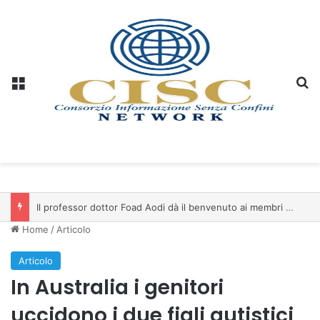
Menu
C
Il professor dottor Foad Aodi dà il benvenuto ai membri del Comitato per le Scienze delle Piramidi e le Scienze Archeologiche…
Home
/
Articolo
Articolo
In Australia i genitori
uccidono i due figli autistici