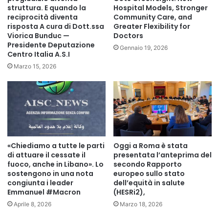
struttura. E quando la
Hospital Models, Stronger
e ansia per il futuro, confinando le famiglie nell’isolamento
reciprocità diventa
Community Care, and
domestico. I comportamenti atipici dei figli vengono
risposta A cura di Dott.ssa
Greater Flexibility for
Viorica Bunduc —
Doctors
spesso confusi con maleducazione, portando i genitori a
Presidente Deputazione
Gennaio 19, 2026
evitare luoghi pubblici e relazioni sociali per evitare
Centro Italia A.S.I
giudizi.
Marzo 15, 2026
E’ evidente che la gestione quotidiana costante provoca un
forte carico mentale ed emotivo, portando a un “burnout”
che include distacco affettivo e perdita di motivazione che
aumenta il dolore che si prova pensando per le aspettative
di vita futura e il conseguente senso di impotenza.
Spesso la carenza di servizi strutturati e un senso di
«Chiediamo a tutte le parti
Oggi a Roma è stata
abbandono da parte delle istituzioni, rendendo il percorso
di attuare il cessate il
presentata l’anteprima del
genitoriale e assistenziale un’esperienza solitaria.
fuoco, anche in Libano». Lo
secondo Rapporto
sostengono in una nota
europeo sullo stato
Si è riscontrato inoltre una preoccupazione costante
congiunta i leader
dell’equità in salute
riguardo all’autonomia del figlio e al suo futuro quando i
Emmanuel #Macron
(HESRi2),
genitori non ci saranno più che spesso si tramuta in ansia.
Aprile 8, 2026
Marzo 18, 2026
Ed è questo che deve essere successo a Jarrod e