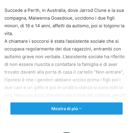
Succede a Perth, in Australia, dove Jarrod Clune e la sua
compagna, Maiwenna Goasdoue, uccidono i due figli
minori, di 16 e 14 anni, affetti da autismo, poi si tolgono la
vita.
A chiamare i soccorsi è stata l’assistente sociale che si
occupava regolarmente dei due ragazzini, entrambi con
autismo grave non verbale. L’assistente sociale ha riferito
di non essere riuscita a contattare la famiglia e di aver
trovato davanti alla porta di casa il cartello “Non entrare”,
l’ipotesi è che i genitori abbiano ucciso prima i figli poi i
due cani e un gatto e poi in un’altra stanza si sono tolti la
vita. Nessuna arma rilevata sulla scena del crimine, perciò
risulta plausibile l’ipotesi che siano stati avvelenati con il
Mostra di più
gas.
Jarrod e Maiwenna avevano premeditato tutto, infatti
hanno lasciato una lettera descrivendo le loro ultime