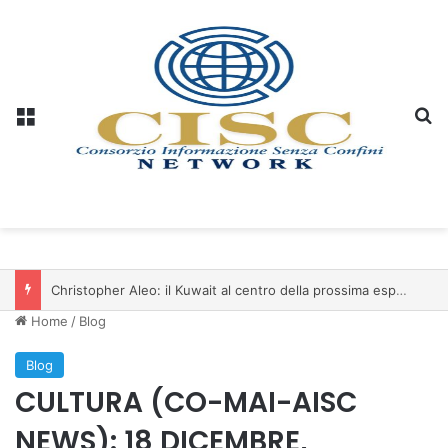
Menu
C
Christopher Aleo: il Kuwait al centro della prossima espansione di iSwiss Pay nel Golfo
Home
/
Blog
Blog
CULTURA (CO-MAI-AISC
NEWS): 18 DICEMBRE,