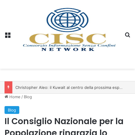
Menu
C
Christopher Aleo: il Kuwait al centro della prossima espansione di iSwiss Pay nel Golfo
Home
/
Blog
Blog
Il Consiglio Nazionale per la
Popolazione ringrazia lo