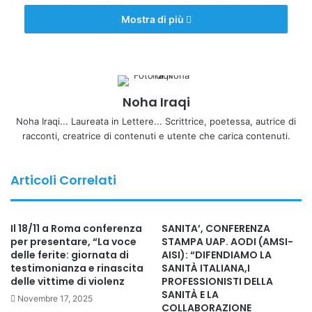
l’ingegnere Karim Moheb, progettista architettonico, e il
Mostra di più
diacono Joseph Reda, commissario finanziario. I relatori
hanno illustrato le linee guida tecniche, amministrative e
architettoniche di un progetto pensato per unire
funzionalità, sobrietà e profondità spirituale.
Noha Iraqi
Nel suo discorso, Papa Tawadros II ha ripercorso le
Noha Iraqi... Laureata in Lettere... Scrittrice, poetessa, autrice di
diverse fasi di autorizzazione, pianificazione e costruzione,
racconti, creatrice di contenuti e utente che carica contenuti.
esprimendo un sentito ringraziamento a tutti coloro che
hanno contribuito e continuano a lavorare a questo
Articoli Correlati
importante progetto ecclesiale.
La morte come passaggio, non come fine
Il 18/11 a Roma conferenza
SANITA’, CONFERENZA
per presentare, “La voce
STAMPA UAP. AODI (AMSI-
delle ferite: giornata di
AISI): “DIFENDIAMO LA
Il Pontefice ha ribadito la visione cristiana copta della
testimonianza e rinascita
SANITÀ ITALIANA,I
morte, citando la tradizione liturgica: «Non è morte per i
delle vittime di violenz
PROFESSIONISTI DELLA
Tuoi servi, ma un passaggio». In questa prospettiva, i
SANITÀ E LA
Novembre 17, 2025
COLLABORAZIONE
cimiteri non sono semplicemente luoghi di sepoltura, ma