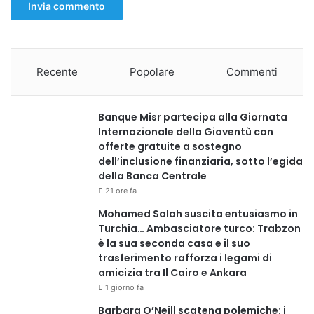
La prima fase è prevista in consegna nell’ottobre 2027,
segnando un passo significativo nella cura pastorale e
organizzativa della Chiesa Copta Ortodossa in Egitto.
Recente
Popolare
Commenti
Banque Misr partecipa alla Giornata
Internazionale della Gioventù con
offerte gratuite a sostegno
dell’inclusione finanziaria, sotto l’egida
della Banca Centrale
21 ore fa
Mohamed Salah suscita entusiasmo in
Turchia… Ambasciatore turco: Trabzon
è la sua seconda casa e il suo
trasferimento rafforza i legami di
Fonte ufficiale:
amicizia tra Il Cairo e Ankara
Coptic Orthodox Patriarchate
1 giorno fa
Barbara O’Neill scatena polemiche: i