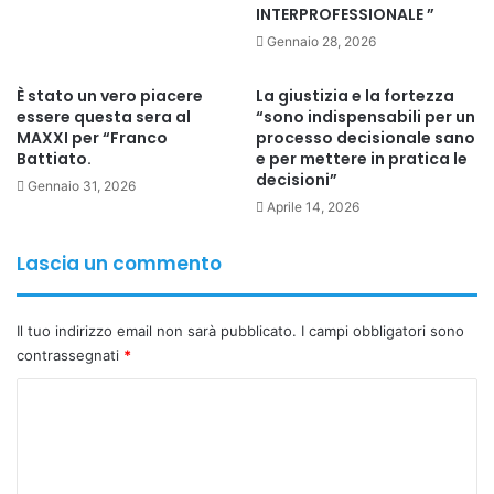
INTERPROFESSIONALE ”
“stazioni di transizione”, che ricordano al credente la
Gennaio 28, 2026
temporaneità della vita terrena e l’orientamento verso
l’eternità.
È stato un vero piacere
La giustizia e la fortezza
essere questa sera al
“sono indispensabili per un
MAXXI per “Franco
processo decisionale sano
Ha sottolineato come le nuove tombe siano state
Battiato.
e per mettere in pratica le
progettate con uno stile unificato, semplice e silenzioso,
decisioni”
Gennaio 31, 2026
capace di favorire il raccoglimento spirituale e di
Aprile 14, 2026
richiamare l’anima alla conversione, alla preparazione
interiore e alla responsabilità morale.
Lascia un commento
Aree dedicate al clero
Il tuo indirizzo email non sarà pubblicato.
I campi obbligatori sono
contrassegnati
*
Papa Tawadros II ha inoltre evidenziato che il progetto
prevede aree specificamente riservate ai sacerdoti,
C
destinate alle singole chiese per la sepoltura dei presbiteri
o
defunti, nel rispetto della dignità del loro servizio
m
ecclesiale.