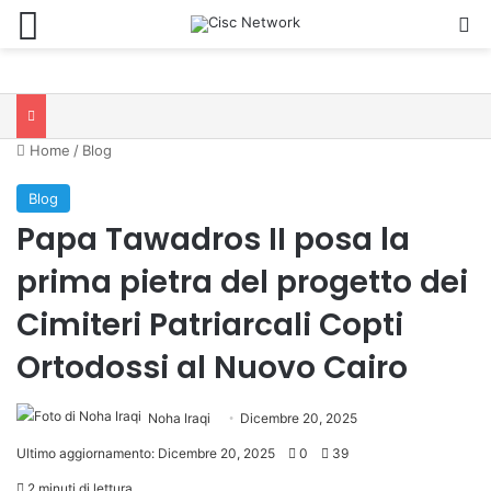
Menu
C
Home
/
Blog
Blog
Papa Tawadros II posa la
prima pietra del progetto dei
Cimiteri Patriarcali Copti
Ortodossi al Nuovo Cairo
Noha Iraqi
Dicembre 20, 2025
Ultimo aggiornamento: Dicembre 20, 2025
0
39
2 minuti di lettura