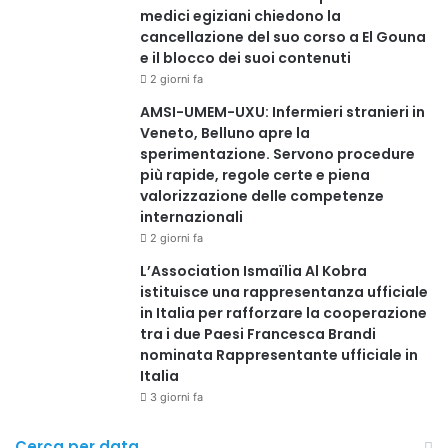
@RIPRODUZIONE RISERVATA.
medici egiziani chiedono la
cancellazione del suo corso a El Gouna
e il blocco dei suoi contenuti
2 giorni fa
AMSI-UMEM-UXU: Infermieri stranieri in
Veneto, Belluno apre la
Copy URL
sperimentazione. Servono procedure
più rapide, regole certe e piena
valorizzazione delle competenze
internazionali
2 giorni fa
L’Association Ismaïlia Al Kobra
istituisce una rappresentanza ufficiale
in Italia per rafforzare la cooperazione
tra i due Paesi Francesca Brandi
nominata Rappresentante ufficiale in
Italia
3 giorni fa
Cerca per data