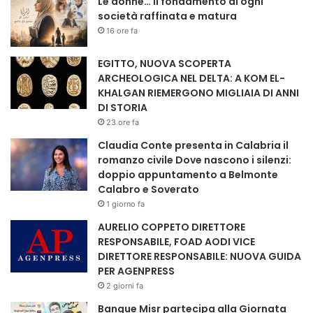
Le donne… il fondamento di ogni
società raffinata e matura
16 ore fa
EGITTO, NUOVA SCOPERTA
ARCHEOLOGICA NEL DELTA: A KOM EL-
KHALGAN RIEMERGONO MIGLIAIA DI ANNI
DI STORIA
23 ore fa
Claudia Conte presenta in Calabria il
romanzo civile Dove nascono i silenzi:
doppio appuntamento a Belmonte
Calabro e Soverato
1 giorno fa
AURELIO COPPETO DIRETTORE
RESPONSABILE, FOAD AODI VICE
DIRETTORE RESPONSABILE: NUOVA GUIDA
PER AGENPRESS
2 giorni fa
Banque Misr partecipa alla Giornata