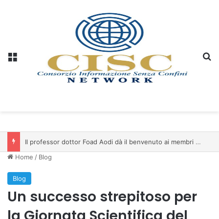
Menu
C
Il professor dottor Foad Aodi dà il benvenuto ai membri del Comitato per le Scienze delle Piramidi e le Scienze Archeologiche…
Home
/
Blog
Blog
Un successo strepitoso per
la Giornata Scientifica del