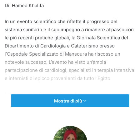
Di: Hamed Khalifa
In un evento scientifico che riflette il progresso del
sistema sanitario e il suo impegno a rimanere al passo con
le più recenti pratiche globali, la Giornata Scientifica del
Dipartimento di Cardiologia e Cateterismo presso
l’Ospedale Specializzato di Mansoura ha riscosso un
notevole successo. L’evento ha visto un’ampia
partecipazione di cardiologi, specialisti in terapia intensiva
e internisti di spicco provenienti da tutto l’Egitto.
Le attività della Giornata Scientifica si sono svolte sotto il
Mostra di più
generoso patrocinio della Professoressa Dott.ssa Maha
Ibrahim, Capo del Segretariato Generale dei Centri Medici
Specializzati, e del Dott. Mohamed El-Araby Nabih,
Direttore dell’Ospedale Specializzato di Mansoura, a
sottolineare il supporto dei leader del settore sanitario alle