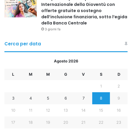
Internazionale della Gioventù con
offerte gratuite a sostegno
dell’inclusione finanziaria, sotto l’egida
della Banca Centrale
3 giorni fa
Cerca per data
Agosto 2026
L
M
M
G
V
S
D
1
2
3
4
5
6
7
8
9
10
11
12
13
14
15
16
Copy URL
17
18
19
20
21
22
23