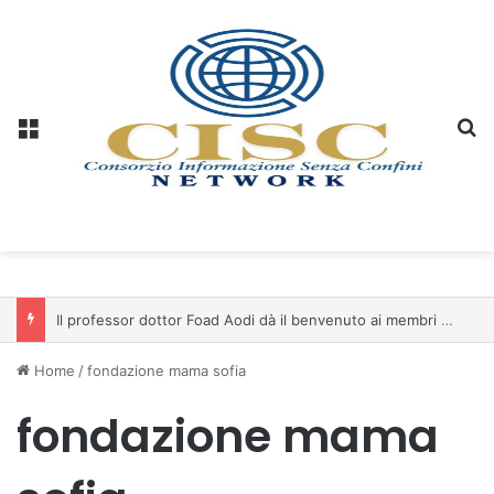
Menu
C
Il professor dottor Foad Aodi dà il benvenuto ai membri del Comitato per le Scienze delle Piramidi e le Scienze Archeologiche…
Home
/
fondazione mama sofia
fondazione mama