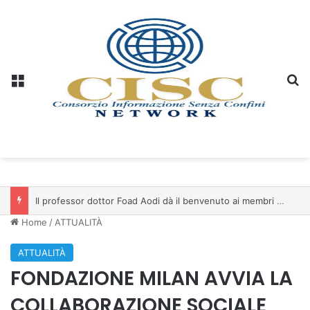
Menu
C
Il professor dottor Foad Aodi dà il benvenuto ai membri del Comitato per le Scienze delle Piramidi e le Scienze Archeologiche…
Home
/
ATTUALITÀ
ATTUALITÀ
FONDAZIONE MILAN AVVIA LA
COLLABORAZIONE SOCIALE