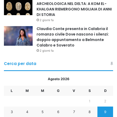
Congo Luca Attanasio, come associazione umanitaria e
ARCHEOLOGICA NEL DELTA: A KOM EL-
diventata fondazione nel 2021, Fondazione Mama Sofia è
KHALGAN RIEMERGONO MIGLIAIA DI ANNI
DI STORIA
impegnata nella tutela dei diritti umani, civili, sociali e
2 giorni fa
politici dei giovani socialmente ed economicamente
svantaggiati. Opera in DRC dal 2017, attraverso iniziative
Claudia Conte presenta in Calabria il
romanzo civile Dove nascono i silenzi:
ideate per fornire una risposta immediata in situazioni di
doppio appuntamento a Belmonte
grave disagio e difficoltà attraverso la realizzazione di
Calabro e Soverato
progetti.
2 giorni fa
Cerca per data
collaborazione sociale
cooperazione internazionale
Agosto 2026
fondazione mama sofia
fondazione milan
L
M
M
G
V
S
D
inclusione
progetti umanitari
1
2
repubblica democratica del congo
3
4
5
6
7
8
9