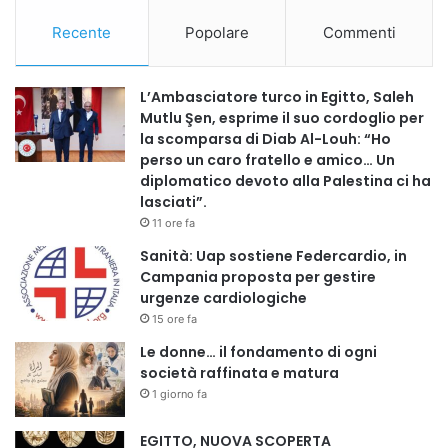
Recente
Popolare
Commenti
About Fondazione Milan
Dal 2003 a oggi, Fondazione Milan ha realizzato oltre 270
L’Ambasciatore turco in Egitto, Saleh
progetti sociali e investito 12,5 milioni di euro a beneficio
Mutlu Şen, esprime il suo cordoglio per
la scomparsa di Diab Al-Louh: “Ho
di più di 200mila giovani in 25 Paesi di tutto mondo,
perso un caro fratello e amico… Un
utilizzando lo sport come strumento di inclusione e
diplomatico devoto alla Palestina ci ha
riscatto sociale. Da sempre impegnata nel continente
lasciati”.
africano, in Repubblica Democratica del Congo ha
11 ore fa
promosso il suo primo progetto internazionale, proprio nel
Sanità: Uap sostiene Federcardio, in
2003, attraverso una campagna di vaccinazione rivolta a
Campania proposta per gestire
urgenze cardiologiche
circa 17mila bambine e bambini locali.
15 ore fa
About Fondazione Mama Sofia
Le donne… il fondamento di ogni
società raffinata e matura
1 giorno fa
Fondata nel 2017 da Zakia Seddiki Attanasio, moglie
dell’ambasciatore italiano in Repubblica Democratica del
EGITTO, NUOVA SCOPERTA