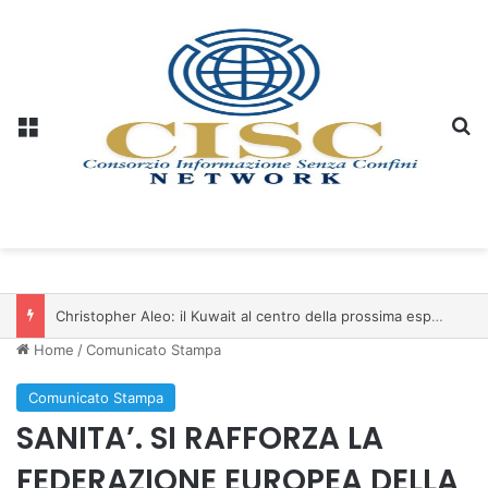
Menu
C
Christopher Aleo: il Kuwait al centro della prossima espansione di iSwiss Pay nel Golfo
Home
/
Comunicato Stampa
Comunicato Stampa
SANITA’. SI RAFFORZA LA
FEDERAZIONE EUROPEA DELLA