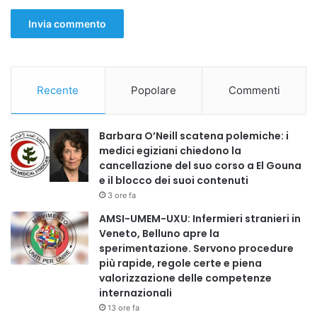
pratiche scientifiche e cliniche • Collaborazione tra
associazioni, università, ricercatori e professionisti della
salute
La Federazione Europea della Cultura della Medicina
Integrata proseguirà il proprio impegno per favorire
Recente
Popolare
Commenti
l’incontro tra professionisti, università, centri di ricerca,
istituzioni sanitarie e associazioni culturali, con l’obiettivo
Barbara O’Neill scatena polemiche: i
di contribuire allo sviluppo di una medicina sempre più
medici egiziani chiedono la
aperta, collaborativa, umana e orientata alla salute delle
cancellazione del suo corso a El Gouna
persone.
e il blocco dei suoi contenuti
3 ore fa
ORGANIGRAMMA INTERNAZIONALE
AMSI-UMEM-UXU: Infermieri stranieri in
Veneto, Belluno apre la
sperimentazione. Servono procedure
#PRESIDENZA
più rapide, regole certe e piena
valorizzazione delle competenze
* Foad Aodi – Presidente
internazionali
* Fabio Burigana – Vicepresidente
13 ore fa