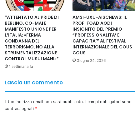
I partecipanti hanno ribadito l’importanza di sostenere e
*ATTENTATO AL PRIDE DI
AMSI-UXU-AISCNEWS: IL
valorizzare la medicina integrata come strumento di
BERLINO. CO-MAI E
PROF. FOAD AODI
unione tra popoli, culture e competenze. Ogni
MANIFESTO UNIONE PER
INSIGNITO DEL PREMIO
professionista porta con sé non soltanto conoscenze
L’ITALIA: «FERMA
“PROFESSIONALITA’ E
CONDANNA DEL
CAPACITA’” AL FESTIVAL
scientifiche, ma anche una preziosa eredità culturale e
TERRORISMO, NO ALLA
INTERNAZIONALE DEL COUS
umana che contribuisce ad arricchire il confronto e a
STRUMENTALIZZAZIONE
COUS
CONTRO I MUSULMANI»*
costruire una comunità internazionale più forte, coesa e
Giugno 24, 2026
1 settimana fa
orientata al bene comune.
Lascia un commento
In un contesto globale che richiede sempre più
cooperazione, dialogo e condivisione delle conoscenze, la
Cultura della Medicina Integrata può rappresentare un
Il tuo indirizzo email non sarà pubblicato.
I campi obbligatori sono
ponte tra Oriente e Occidente, tra tradizione e
contrassegnati
*
innovazione, tra ricerca scientifica ed esperienza clinica,
C
contribuendo alla costruzione di una rete internazionale
o
capace di promuovere salute, benessere, conoscenza e
m