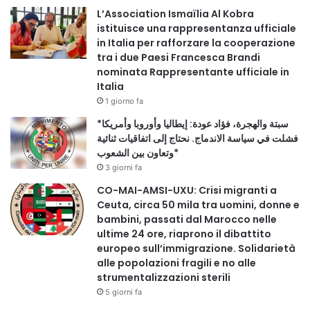
* Giada Ying Zhao – Vicepresidente
L’Association Ismaïlia Al Kobra
* Igor Kosuta – Vicepresidente
istituisce una rappresentanza ufficiale
in Italia per rafforzare la cooperazione
tra i due Paesi Francesca Brandi
#COMITATO SCIENTIFICO
nominata Rappresentante ufficiale in
Italia
* Lucio Sotte – Presidente • Roberto Germano –
1 giorno fa
Vicepresidente
*سبتة والهجرة، فؤاد عودة: إيطاليا وأوروبا وأمريكا
* Guo Chunbiao – Vicepresidente
فشلت في سياسة الاندماج. نحتاج إلى اتفاقيات ثنائية
* Zhang Jianmin – Vicepresidente
وتعاون بين الشعوب*
3 giorni fa
#SEGRETERIA
CO-MAI-AMSI-UXU: Crisi migranti a
Ceuta, circa 50 mila tra uomini, donne e
* Roberto Germano – Direttore
bambini, passati dal Marocco nelle
ultime 24 ore, riaprono il dibattito
* Giada Ying Zhao – Direttrice
europeo sull’immigrazione. Solidarietà
* Zheng Zhongyu – Vicedirettore
alle popolazioni fragili e no alle
strumentalizzazioni sterili
#COMITATO COMUNICAZIONE E RELAZIONI
5 giorni fa
INTERNAZIONALI