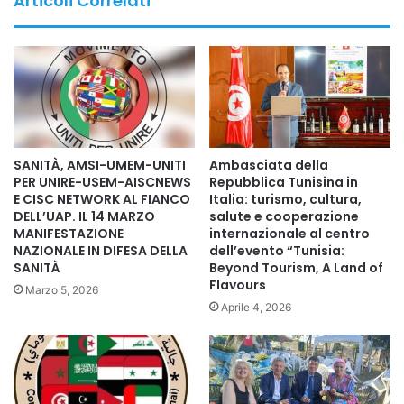
Articoli Correlati
ricerca e istituzioni sanitarie, dall’altro la promozione
dell’informazione scientifica, della formazione continua,
della ricerca clinica e dei convegni internazionali dedicati
alla medicina integrata.
Particolare attenzione è stata dedicata al concetto di
Cultura della Medicina Integrata, intesa non soltanto come
SANITÀ, AMSI-UMEM-UNITI
Ambasciata della
integrazione tra differenti approcci terapeutici, ma come
PER UNIRE-USEM-AISCNEWS
Repubblica Tunisina in
E CISC NETWORK AL FIANCO
Italia: turismo, cultura,
autentico spazio di incontro tra conoscenze scientifiche,
DELL’UAP. IL 14 MARZO
salute e cooperazione
tradizioni mediche, valori umani e patrimoni culturali
MANIFESTAZIONE
internazionale al centro
provenienti da diverse parti del mondo.
NAZIONALE IN DIFESA DELLA
dell’evento “Tunisia:
SANITÀ
Beyond Tourism, A Land of
Flavours
Marzo 5, 2026
La Cultura della Medicina Integrata promuove il dialogo, il
Aprile 4, 2026
rispetto reciproco e la collaborazione tra professionisti
della salute, favorendo una visione della medicina e della
prevenzione sempre più multidisciplinare, inclusiva e
centrata sulla persona.