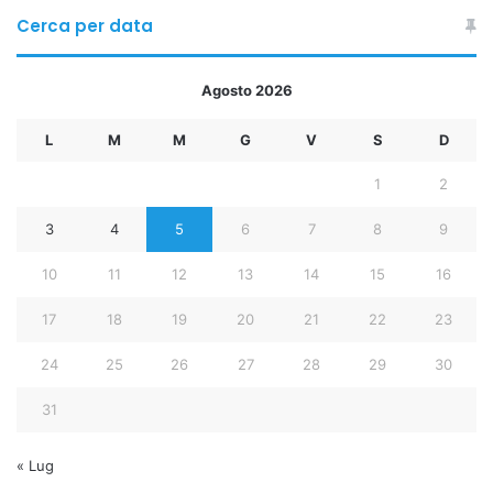
Cerca per data
* Carlo Marino – Presidente
* Zheng Zhongyu – Vicepresidente
Agosto 2026
#COMITATO DEGLI OSSERVATORI
L
M
M
G
V
S
D
1
2
* Salvatore Guerrieri – Presidente
3
4
5
6
7
8
9
#COMITATO INNOVAZIONE E SVILUPPO
10
11
12
13
14
15
16
* Massimo Iannacone – Presidente
17
18
19
20
21
22
23
* Giada Ying Zhao – Vicepresidente
24
25
26
27
28
29
30
#COMITATO STUDIO CLINICO
31
* Tang Shulan – Presidente
« Lug
* Claudio Corbellini – Vicepresidente