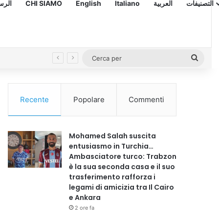
 – الرسالة
CHI SIAMO
English
Italiano
العربية
التصنيفات
Cerc
SANITÀ. AISI: «LE MARCHE SCELGONO LA SINERGIA TRA PUBBLICO E PRIVATO. UN MODELLO CONCRETO CHE LE ALTRE REGIONI DOVREBBERO REPLICARE»
per
Recente
Popolare
Commenti
Mohamed Salah suscita
entusiasmo in Turchia…
Ambasciatore turco: Trabzon
è la sua seconda casa e il suo
trasferimento rafforza i
legami di amicizia tra Il Cairo
e Ankara
2 ore fa