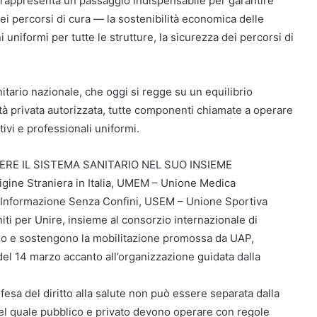
 rappresenta un passaggio indispensabile per garantire
dei percorsi di cura — la sostenibilità economica delle
i uniformi per tutte le strutture, la sicurezza dei percorsi di
anitario nazionale, che oggi si regge su un equilibrio
nità privata autorizzata, tutte componenti chiamate a operare
ativi e professionali uniformi.
ERE IL SISTEMA SANITARIO NEL SUO INSIEME
igine Straniera in Italia, UMEM – Unione Medica
Informazione Senza Confini, USEM – Unione Sportiva
ti per Unire, insieme al consorzio internazionale di
no e sostengono la mobilitazione promossa da UAP,
el 14 marzo accanto all’organizzazione guidata dalla
fesa del diritto alla salute non può essere separata dalla
, nel quale pubblico e privato devono operare con regole