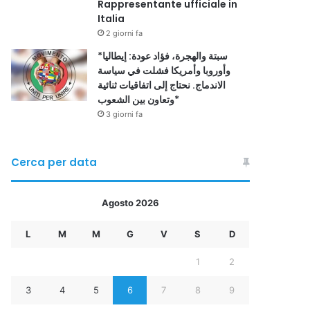
Rappresentante ufficiale in
Italia
2 giorni fa
*سبتة والهجرة، فؤاد عودة: إيطاليا
وأوروبا وأمريكا فشلت في سياسة
الاندماج. نحتاج إلى اتفاقيات ثنائية
وتعاون بين الشعوب*
3 giorni fa
Cerca per data
Agosto 2026
L
M
M
G
V
S
D
1
2
3
4
5
6
7
8
9