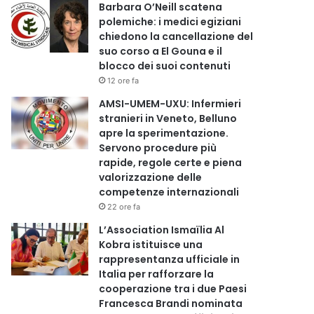
Barbara O’Neill scatena
polemiche: i medici egiziani
chiedono la cancellazione del
suo corso a El Gouna e il
blocco dei suoi contenuti
12 ore fa
AMSI-UMEM-UXU: Infermieri
stranieri in Veneto, Belluno
apre la sperimentazione.
Servono procedure più
rapide, regole certe e piena
valorizzazione delle
competenze internazionali
22 ore fa
L’Association Ismaïlia Al
Kobra istituisce una
rappresentanza ufficiale in
Italia per rafforzare la
cooperazione tra i due Paesi
Francesca Brandi nominata