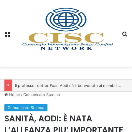
Menu
C
Il professor dottor Foad Aodi dà il benvenuto ai membri del Comitato per le Scienze delle Piramidi e le Scienze Archeologiche…
Home
/
Comunicato Stampa
Comunicato Stampa
SANITÀ, AODI: È NATA
L’ALLEANZA PIU’ IMPORTANTE