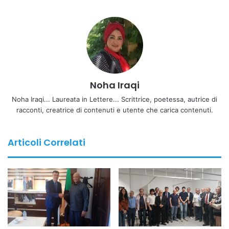
Ambulatori, Poliambulatori, Enti e Ospedalità Privata ha
scelto il Teatro Brancaccio di Roma per la propria
annunciata manifestazione nazionale, una mobilitazione,
quella di sabato 14 marzo, che ha riportato al centro del
confronto pubblico il tema dell’unificazione delle tariffe per
le prestazioni sanitarie e della necessità di garantire
Noha Iraqi
regole uniformi nel sistema sanitario italiano.
Noha Iraqi... Laureata in Lettere... Scrittrice, poetessa, autrice di
Al centro della mobilitazione la richiesta di superare le
racconti, creatrice di contenuti e utente che carica contenuti.
attuali differenze di trattamento tra sanità pubblica, sanità
privata accreditata, sanità privata autorizzata e farmacie,
Articoli Correlati
oltre alle differenze di remunerazione delle prestazioni tra
le diverse Regioni davanti alla stessa prestazione sanitaria.
Lo slogan scelto per l’iniziativa è stato “Stesse cure, stesse
regole”, con la partecipazione della nostra rete associativa
e numerose sigle del mondo sanitario tra cui Aisi , Anmed,