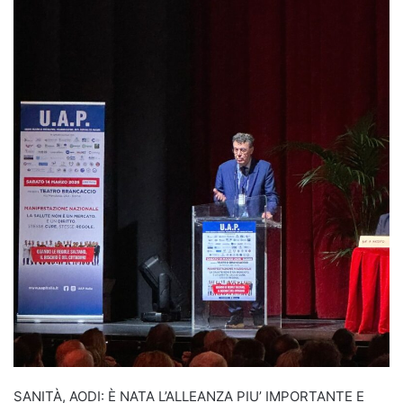
SANITÀ, AODI: È NATA L’ALLEANZA PIU’ IMPORTANTE E