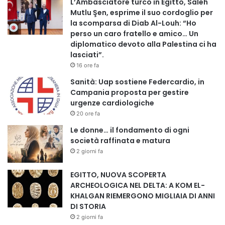
DELLA SANITÀ
L’Ambasciatore turco in Egitto, Saleh
Mutlu Şen, esprime il suo cordoglio per
Alla luce dei contenuti emersi dalla manifestazione, le
la scomparsa di Diab Al-Louh: “Ho
associazioni e i movimenti analizzano e riflettono sul
perso un caro fratello e amico… Un
significato della mobilitazione.
diplomatico devoto alla Palestina ci ha
La rete associativa ha partecipato alla manifestazione con
lasciati”.
16 ore fa
un ruolo attivo sia sul piano organizzativo sia su quello dei
contenuti, contribuendo al confronto pubblico sui temi
Sanità: Uap sostiene Federcardio, in
Campania proposta per gestire
della sostenibilità del sistema sanitario, della
urgenze cardiologiche
valorizzazione dei professionisti e della necessità di
20 ore fa
rafforzare la collaborazione tra tutte le componenti della
Le donne… il fondamento di ogni
sanità italiana.
società raffinata e matura
Secondo il bilancio della giornata, come racconta il Prof.
2 giorni fa
Aodi attraverso i canali di AISC NEWS E CISC NETWORK,
oltre 1.250 persone hanno partecipato alla manifestazione,
EGITTO, NUOVA SCOPERTA
tra rappresentanti di strutture sanitarie, delegazioni dei
ARCHEOLOGICA NEL DELTA: A KOM EL-
KHALGAN RIEMERGONO MIGLIAIA DI ANNI
soci UAP, professionisti della sanità, pazienti e
DI STORIA
rappresentanti di diverse associazioni e comunità
2 giorni fa
internazionali.