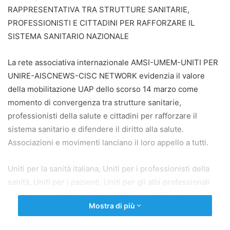
RAPPRESENTATIVA TRA STRUTTURE SANITARIE,
PROFESSIONISTI E CITTADINI PER RAFFORZARE IL
SISTEMA SANITARIO NAZIONALE
La rete associativa internazionale AMSI-UMEM-UNITI PER
UNIRE-AISCNEWS-CISC NETWORK evidenzia il valore
della mobilitazione UAP dello scorso 14 marzo come
momento di convergenza tra strutture sanitarie,
professionisti della salute e cittadini per rafforzare il
sistema sanitario e difendere il diritto alla salute.
Associazioni e movimenti lanciano il loro appello a tutti.
Uniti per la sanità italiana, Uniti per i professionisti della
sanità, Uniti per i pazienti, Uniti per gli albi professionali
più rappresentativi e aperti a tutti senza distinzione.
Mostra di più
ROMA 16 MARZO 2026 – L’UAP, Unione Nazionale