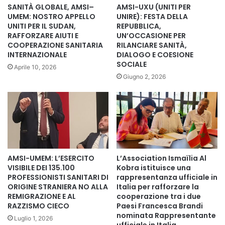
Anisap, Confapi, Ugl Salute, Ansoc, Confesercenti,
SANITÀ GLOBALE, AMSI–
AMSI-UXU (UNITI PER
Confimprese e altre realtà del settore.
UMEM: NOSTRO APPELLO
UNIRE): FESTA DELLA
UNITI PER IL SUDAN,
REPUBBLICA,
RAFFORZARE AIUTI E
UN’OCCASIONE PER
La presidente UAP Mariastella Giorlandino ha sottolineato
COOPERAZIONE SANITARIA
RILANCIARE SANITÀ,
nel suo accorato e atteso intervento che l’iniziativa non
INTERNAZIONALE
DIALOGO E COESIONE
SOCIALE
rappresentava una manifestazione di categoria ma una
Aprile 10, 2026
Giugno 2, 2026
mobilitazione per la difesa del Servizio sanitario nazionale.
«Quella di oggi non è una manifestazione di categoria. È
una manifestazione per difendere il Servizio sanitario
nazionale. Parliamo di uno dei pilastri della nostra
democrazia, nato dall’articolo 32 della Costituzione, che
afferma un principio semplice ma straordinario: la salute è
AMSI-UMEM: L’ESERCITO
L’Association Ismaïlia Al
VISIBILE DEI 135.100
Kobra istituisce una
un diritto fondamentale dell’individuo e un interesse della
PROFESSIONISTI SANITARI DI
rappresentanza ufficiale in
collettività».
ORIGINE STRANIERA NO ALLA
Italia per rafforzare la
REMIGRAZIONE E AL
cooperazione tra i due
RAZZISMO CIECO
Paesi Francesca Brandi
Alla manifestazione hanno partecipato anche il giornalista
nominata Rappresentante
Luglio 1, 2026
e conduttore televisivo Alessandro Cecchi Paone,