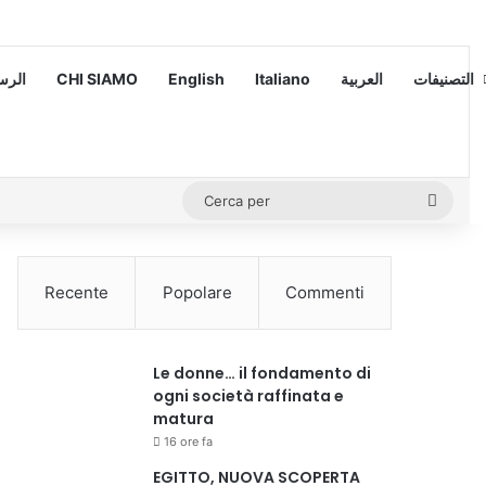
 – الرسالة
CHI SIAMO
English
Italiano
العربية
التصنيفات
Cerca
per
Recente
Popolare
Commenti
Le donne… il fondamento di
ogni società raffinata e
matura
16 ore fa
EGITTO, NUOVA SCOPERTA