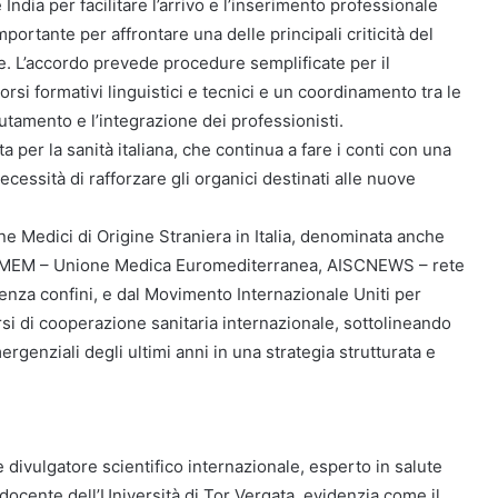
India per facilitare l’arrivo e l’inserimento professionale
portante per affrontare una delle principali criticità del
le. L’accordo prevede procedure semplificate per il
corsi formativi linguistici e tecnici e un coordinamento tra le
clutamento e l’integrazione dei professionisti.
ta per la sanità italiana, che continua a fare i conti con una
ecessità di rafforzare gli organici destinati alle nuove
e Medici di Origine Straniera in Italia, denominata anche
i, UMEM – Unione Medica Euromediterranea, AISCNEWS – rete
enza confini, e dal Movimento Internazionale Uniti per
rsi di cooperazione sanitaria internazionale, sottolineando
ergenziali degli ultimi anni in una strategia strutturata e
e divulgatore scientifico internazionale, esperto in salute
cente dell’Università di Tor Vergata, evidenzia come il