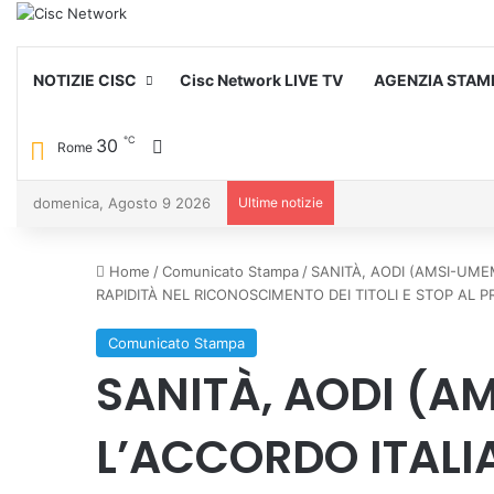
NOTIZIE CISC
Cisc Network LIVE TV
AGENZIA STAM
℃
30
Cambia aspetto
Rome
domenica, Agosto 9 2026
Ultime notizie
Home
/
Comunicato Stampa
/
SANITÀ, AODI (AMSI-UMEM
RAPIDITÀ NEL RICONOSCIMENTO DEI TITOLI E STOP AL P
Comunicato Stampa
SANITÀ, AODI (A
L’ACCORDO ITALI