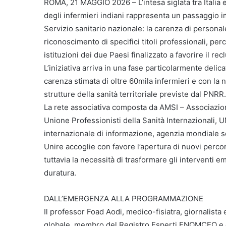
ROMA, 21 MAGGIO 2026 – L’intesa siglata tra Italia e 
degli infermieri indiani rappresenta un passaggio im
Servizio sanitario nazionale: la carenza di persona
riconoscimento di specifici titoli professionali, per
istituzioni dei due Paesi finalizzato a favorire il re
L’iniziativa arriva in una fase particolarmente delica
carenza stimata di oltre 60mila infermieri e con la n
strutture della sanità territoriale previste dal PNRR.
La rete associativa composta da AMSI – Associazion
Unione Professionisti della Sanità Internazional
internazionale di informazione, agenzia mondiale s
Unire accoglie con favore l’apertura di nuovi perco
tuttavia la necessità di trasformare gli interventi em
duratura.
DALL’EMERGENZA ALLA PROGRAMMAZIONE
Il professor Foad Aodi, medico-fisiatra, giornalista 
globale, membro del Registro Esperti FNOMCEO e do