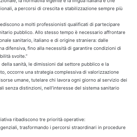
azionale, la normativa vigente e la lingua italiana e che
ionali, a percorsi di crescita e stabilizzazione sempre più
discono a molti professionisti qualificati di partecipare
itario pubblico. Allo stesso tempo è necessario affrontare
nale sanitario, italiano e di origine straniera: dalle
na difensiva, fino alla necessità di garantire condizioni di
ilità svolte.”
 della sanità, le dimissioni dal settore pubblico e la
cato, occorre una strategia complessiva di valorizzazione
sorse umane, tutelare chi lavora ogni giorno al servizio dei
i senza distinzioni, nell’interesse del sistema sanitario
iativa ribadiscono tre priorità operative:
genziali, trasformando i percorsi straordinari in procedure