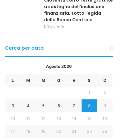
Gioventù con offerte gratuite
a sostegno dell’inclusione
finanziaria, sotto l’egida
della Banca Centrale
3 giorni fa
Cerca per data
Agosto 2026
L
M
M
G
V
S
D
1
2
3
4
5
6
7
8
9
10
11
12
13
14
15
16
17
18
19
20
21
22
23