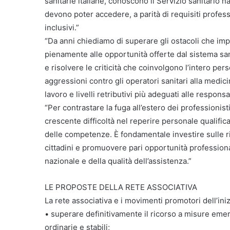
sanitarie italiane, conoscono il Servizio sanitario n
devono poter accedere, a parità di requisiti profess
inclusivi.”
“Da anni chiediamo di superare gli ostacoli che impe
pienamente alle opportunità offerte dal sistema san
e risolvere le criticità che coinvolgono l’intero perso
aggressioni contro gli operatori sanitari alla medici
lavoro e livelli retributivi più adeguati alle responsab
“Per contrastare la fuga all’estero dei professionisti
crescente difficoltà nel reperire personale qualifi
delle competenze. È fondamentale investire sulle ri
cittadini e promuovere pari opportunità professional
nazionale e della qualità dell’assistenza.”
LE PROPOSTE DELLA RETE ASSOCIATIVA
La rete associativa e i movimenti promotori dell’iniz
• superare definitivamente il ricorso a misure emer
ordinarie e stabili;