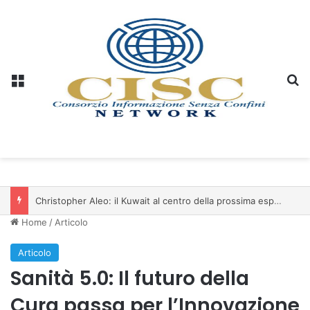
Menu
C
Christopher Aleo: il Kuwait al centro della prossima espansione di iSwiss Pay nel Golfo
Home
/
Articolo
Articolo
Sanità 5.0: Il futuro della
Cura passa per l’Innovazione