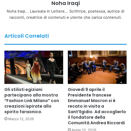
Noha Iraqi
l’obiettivo è rendere l’accesso alle cure più equo e veloce.
Sanità 5.0: Una visione che mette l’innovazione
Noha Iraqi... Laureata in Lettere... Scrittrice, poetessa, autrice di
racconti, creatrice di contenuti e utente che carica contenuti.
tecnologica (AI, Big Data, IoT) al servizio
dell’umanizzazione delle cure.
Napoli si conferma un hub fondamentale per le startup e
Articoli Correlati
l’ingegneria applicata, capace di attrarre investimenti e
teste pensanti per risolvere sfide complesse. La
transizione digitale non è più un’opzione, ma la strada
obbligata per una sanità che non lasci indietro nessuno.
Ufficio Stampa
Uniti per Unire
Gli stilisti egiziani
Giovedì 9 aprile il
partecipano alla mostra
Presidente francese
“Fashion Link Milano” con
Emmanuel Macron si è
creazioni ispirate allo
recato in visita a
Copy URL
spirito faraonico.
Sant’Egidio. Ad accoglierlo
il fondatore della
Marzo 12, 2026
Comunità Andrea Riccardi
Aprile 10, 2026