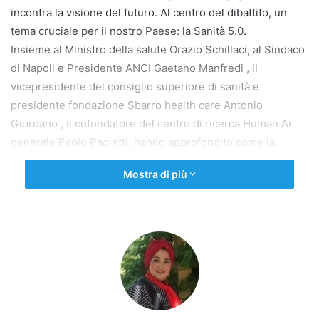
incontra la visione del futuro. Al centro del dibattito, un
tema cruciale per il nostro Paese: la Sanità 5.0.
Insieme al Ministro della salute Orazio Schillaci, al Sindaco
di Napoli e Presidente ANCI Gaetano Manfredi , il
vicepresidente del consiglio superiore di sanità e
presidente fondazione Sbarro health care Antonio
Giordano , il cofondatore del centro di ricerca Human Ai
generale Paolo Paoletti, hanno approfondito come la
tecnologia possa davvero trasformare il rapporto tra
Mostra di più
cittadino e salute.
I punti chiave dell’incontro:
Fascicolo Sanitario Elettronico (FSE): Non solo un archivio
digitale, ma il cuore pulsante di una medicina
personalizzata e tempestiva. Digitalizzare significa
eliminare barriere e burocrazia.
Abbattimento delle liste d’attesa: Grazie alla
digitalizzazione e a una migliore gestione dei dati,