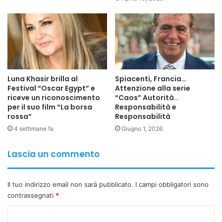
​Luna Khasir brilla al
Spiacenti, Francia…
Festival “Oscar Egypt” e
Attenzione alla serie
riceve un riconoscimento
“Caos” Autorità..
per il suo film “La borsa
Responsabilità e
rossa”
Responsabilità
4 settimane fa
Giugno 1, 2026
Lascia un commento
Il tuo indirizzo email non sarà pubblicato.
I campi obbligatori sono
contrassegnati
*
C