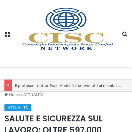
Menu
C
Christopher Aleo: il Kuwait al centro della prossima espansione di iSwiss Pay nel Golfo
Home
/
ATTUALITÀ
ATTUALITÀ
SALUTE E SICUREZZA SUL
LAVORO: OLTRE 597.000