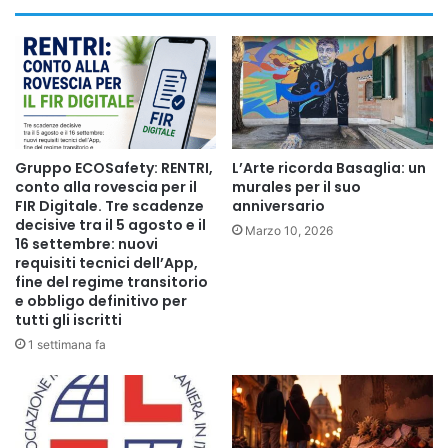
secondo studi europei richiamati dall’Agenzia EU-OSHA,
ogni euro investito in sicurezza può generare un ritorno
economico fino a
2,2 euro
, grazie alla riduzione di
assenze, contenziosi e inefficienze operative.
DAL COSTO AL VANTAGGIO COMPETITIVO: LA SVOLTA
Gruppo ECOSafety: RENTRI,
L’Arte ricorda Basaglia: un
CHE LE IMPRESE NON POSSONO PIÙ RIMANDARE
conto alla rovescia per il
murales per il suo
FIR Digitale. Tre scadenze
anniversario
In questo contesto, la normativa italiana – a partire dal
decisive tra il 5 agosto e il
Decreto Legislativo 81/2008 – rappresenta uno dei sistemi
Marzo 10, 2026
16 settembre: nuovi
più avanzati in Europa, definendo regole, procedure e
requisiti tecnici dell’App,
fine del regime transitorio
misure preventive per garantire ambienti di lavoro sicuri e
e obbligo definitivo per
tutelare non solo la salute fisica, ma anche quella
tutti gli iscritti
psicologica dei lavoratori.
1 settimana fa
«La sicurezza sul lavoro non può essere ridotta a un
adempimento burocratico – dichiara Fulvio Basili – ma deve
diventare parte integrante della cultura d’impresa. Le