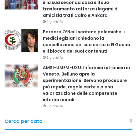
è la sua seconda casa e il suo
passare da una logica di reazione a una logica di
trasferimento rafforza i legami di
prevenzione. Le imprese che lo comprendono non solo
amicizia tra Il Cairo e Ankara
rispettano la legge, ma costruiscono valore, reputazione e
2 giorni fa
futuro».
Barbara O’Neill scatena polemiche: i
medici egiziani chiedono la
cancellazione del suo corso a El Gouna
In un contesto economico e sociale sempre più
e il blocco dei suoi contenuti
complesso, la sicurezza sul lavoro si conferma dunque
2 giorni fa
come un pilastro imprescindibile: non solo tutela dei
AMSI-UMEM-UXU: Infermieri stranieri in
lavoratori, ma investimento strategico per la competitività
Veneto, Belluno apre la
del sistema Paese.
sperimentazione. Servono procedure
più rapide, regole certe e piena
REDAZIONE CISCNETWORK
valorizzazione delle competenze
internazionali
3 giorni fa
Copy URL
Cerca per data