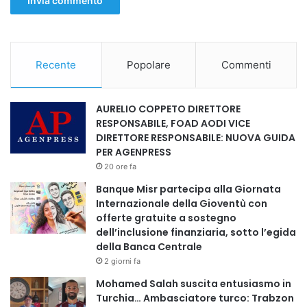
• Adeguamento tecnologico: supporto nell’integrazione di
macchinari e software
• Formazione evoluta: oltre l’aula, percorsi esperienziali
per aumentare la percezione del rischio
Recente
Popolare
Commenti
• Safety coaching e leadership: sviluppo di una cultura
condivisa della sicurezza a livello manageriale
AURELIO COPPETO DIRETTORE
RESPONSABILE, FOAD AODI VICE
NUOVI RISCHI, NUOVE RESPONSABILITÀ: LA SICUREZZA
DIRETTORE RESPONSABILE: NUOVA GUIDA
NELL’ERA DEL CAMBIAMENTO
PER AGENPRESS
Accanto ai rischi tradizionali, il mondo del lavoro è oggi
20 ore fa
attraversato da nuove criticità: stress lavoro-correlato,
Banque Misr partecipa alla Giornata
digitalizzazione dei processi, esposizione a tecnologie
Internazionale della Gioventù con
avanzate e trasformazione degli ambienti operativi.
offerte gratuite a sostegno
dell’inclusione finanziaria, sotto l’egida
Elementi che ampliano il concetto stesso di sicurezza,
della Banca Centrale
includendo sempre più la dimensione organizzativa e
2 giorni fa
psicologica.
Mohamed Salah suscita entusiasmo in
Turchia… Ambasciatore turco: Trabzon
«Oggi più che mai – conclude Basili – la vera sfida è