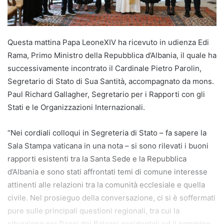
Questa mattina Papa LeoneXIV ha ricevuto in udienza Edi
Rama, Primo Ministro della Repubblica d’Albania, il quale ha
successivamente incontrato il Cardinale Pietro Parolin,
Segretario di Stato di Sua Santità, accompagnato da mons.
Paul Richard Gallagher, Segretario per i Rapporti con gli
Stati e le Organizzazioni Internazionali.
“Nei cordiali colloqui in Segreteria di Stato – fa sapere la
Sala Stampa vaticana in una nota – si sono rilevati i buoni
rapporti esistenti tra la Santa Sede e la Repubblica
d’Albania e sono stati affrontati temi di comune interesse
attinenti alle relazioni tra la comunità ecclesiale e quella
civile. Nel prosieguo della conversazione, ci si è soffermati
pure sulle principali questioni regionali, tra cui la
situazione nei Paesi dei Balcani occidentali ed il cammino