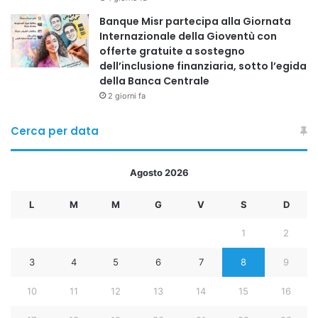
Banque Misr partecipa alla Giornata
Internazionale della Gioventù con
offerte gratuite a sostegno
dell’inclusione finanziaria, sotto l’egida
della Banca Centrale
2 giorni fa
Cerca per data
Agosto 2026
L
M
M
G
V
S
D
1
2
3
4
5
6
7
8
9
10
11
12
13
14
15
16