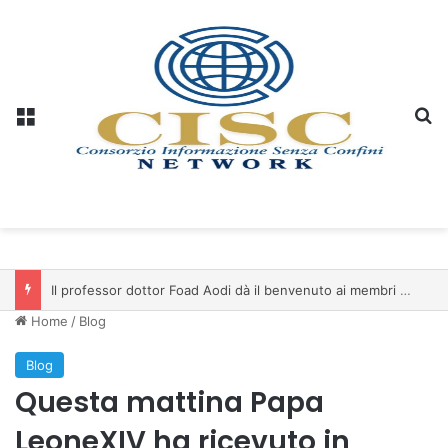
Menu
C
Il professor dottor Foad Aodi dà il benvenuto ai membri del Comitato per le Scienze delle Piramidi e le Scienze Archeologiche…
Home
/
Blog
Blog
Questa mattina Papa
LeoneXIV ha ricevuto in