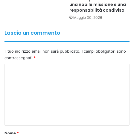
una nobile missione e una
responsabilità condivisa
Maggio 30, 2026
Lascia un commento
Il tuo indirizzo email non sarà pubblicato.
I campi obbligatori sono
contrassegnati
*
C
o
m
m
e
n
t
o
Nome
*