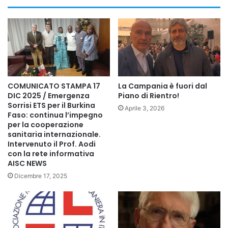
giovani. Spazio anche al tema del
Parco della Cellulosa
,
con l’intervento di
E. Persia
, presidente del Comitato
promotore per la tutela e la salvaguardia del parco.
Ampio spazio sarà dedicato al mondo della scuola, con una
riflessione sul benessere educativo e sul burnout
COMUNICATO STAMPA 17
La Campania è fuori dal
scolastico, affidata alle formatrici
C. Maccione
e
G.
DIC 2025 / Emergenza
Piano di Rientro!
Iannone
, che approfondiranno il tema degli ambienti di
Sorrisi ETS per il Burkina
Aprile 3, 2026
Faso: continua l’impegno
vita, dei tempi, degli spazi e della sicurezza.
per la cooperazione
sanitaria internazionale.
Intervenuto il Prof. Aodi
Alle
ore 12.00
è previsto il momento di confronto
“La voce
con la rete informativa
ai protagonisti”
, con la partecipazione di associazioni,
AISC NEWS
realtà del terzo settore, scuole e cittadini. La mattinata si
Dicembre 17, 2025
concluderà alle
ore 13.00
con l’esibizione dell’orchestra
“I
Mitici Flautisti”
, diretta dal maestro
Amedeo Ricci
.