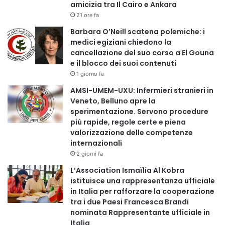
amicizia tra Il Cairo e Ankara
21 ore fa
Barbara O’Neill scatena polemiche: i
medici egiziani chiedono la
cancellazione del suo corso a El Gouna
e il blocco dei suoi contenuti
1 giorno fa
AMSI-UMEM-UXU: Infermieri stranieri in
Veneto, Belluno apre la
sperimentazione. Servono procedure
più rapide, regole certe e piena
valorizzazione delle competenze
internazionali
2 giorni fa
L’Association Ismaïlia Al Kobra
istituisce una rappresentanza ufficiale
in Italia per rafforzare la cooperazione
tra i due Paesi Francesca Brandi
nominata Rappresentante ufficiale in
Italia