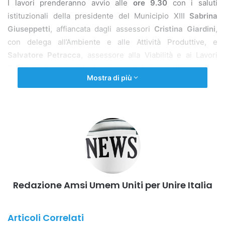
I lavori prenderanno avvio alle
ore 9.30
con i saluti
istituzionali della presidente del Municipio XIII
Sabrina
Giuseppetti
, affiancata dagli assessori
Cristina Giardini
,
con delega all’Ambiente e alle Attività Produttive, e
Salvatore Petracca
, assessore alla Viabilità e ai Lavori
Pubblici. Al centro degli interventi il tema del muoversi
Mostra di più
bene per vivere meglio, con particolare attenzione alle
infrastrutture e alle scuole come elementi chiave per
migliorare la qualità della vita nei quartieri.
Nel corso della mattinata interverranno
M.A. Mozzetti
,
presidente dell’Associazione
Insieme si può fare – Scuola e
Territorio ODV
, che illustrerà gli obiettivi dell’Agenda 2030
declinati a livello locale,
F. De Stefano
, presidente
Redazione Amsi Umem Uniti per Unire Italia
dell’Aurelio Volley AVSG, che evidenzierà il ruolo dello
sport come risorsa sociale, e
G. Satriano
, presidente
dell’Associazione Acquafredda Parchi ODV, con un focus
Articoli Correlati
sul volontariato ambientale e sulla cittadinanza attiva dei