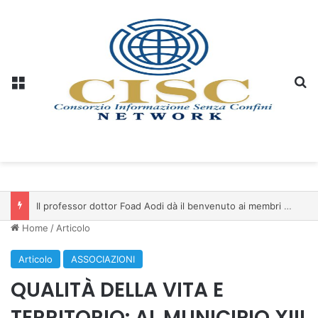
Menu
C
Il professor dottor Foad Aodi dà il benvenuto ai membri del Comitato per le Scienze delle Piramidi e le Scienze Archeologiche…
Home
/
Articolo
Articolo
ASSOCIAZIONI
QUALITÀ DELLA VITA E
TERRITORIO: AL MUNICIPIO XIII