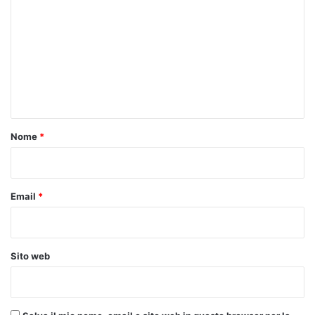
o
m
m
e
n
t
o
Nome
*
*
Email
*
Sito web