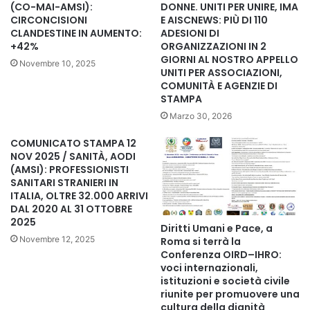
(CO-MAI-AMSI):
DONNE. UNITI PER UNIRE, IMA
Internazionali, UMEM – Unione Medica
CIRCONCISIONI
E AISCNEWS: PIÙ DI 110
Euromediterranea, AISCNEWS – rete internazionale di
CLANDESTINE IN AUMENTO:
ADESIONI DI
+42%
ORGANIZZAZIONI IN 2
informazione, agenzia mondiale senza confini, Co-mai,
GIORNI AL NOSTRO APPELLO
Novembre 10, 2025
Comunità del Mondo Arabo in Italia, Comunità ed
UNITI PER ASSOCIAZIONI,
associazioni italiani e di origine straniera ed il Movimento
COMUNITÀ E AGENZIE DI
STAMPA
Internazionale Uniti per Unire
riflettono sull’importanza
Marzo 30, 2026
del Manifesto “Unione per l’Italia” e sull’attività del
Comitato Politico Internazionale, esprimendo
COMUNICATO STAMPA 12
NOV 2025 / SANITÀ, AODI
soddisfazione per la crescente partecipazione di giovani,
(AMSI): PROFESSIONISTI
nuove generazioni e donne ai percorsi di confronto e
SANITARI STRANIERI IN
progettazione promossi negli ultimi mesi.
ITALIA, OLTRE 32.000 ARRIVI
DAL 2020 AL 31 OTTOBRE
2025
Il Comitato Politico Internazionale esprime particolare
Diritti Umani e Pace, a
Novembre 12, 2025
Roma si terrà la
soddisfazione per la partecipazione sempre più attiva delle
Conferenza OIRD–IHRO:
nuove generazioni e del mondo femminile alle iniziative
voci internazionali,
istituzioni e società civile
promosse dalla rete associativa e dai movimenti. In questo
riunite per promuovere una
percorso si inserisce il contributo dei rappresentanti e dei
cultura della dignità