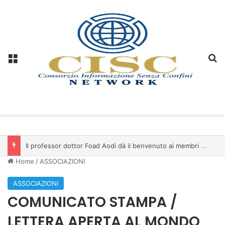
Menu
C
Il professor dottor Foad Aodi dà il benvenuto ai membri del Comitato per le Scienze delle Piramidi e le Scienze Archeologiche…
Home
/
ASSOCIAZIONI
ASSOCIAZIONI
COMUNICATO STAMPA /
LETTERA APERTA AL MONDO