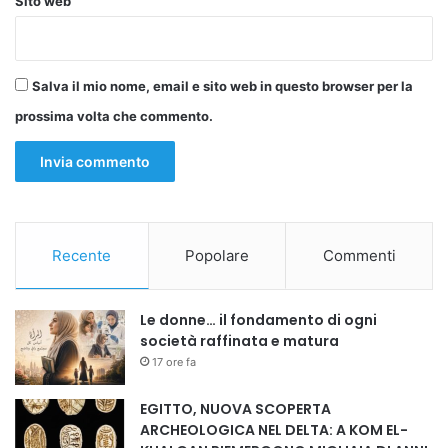
Sito web
strumentalizzazioni;
• genera illusioni che si dissolvono al primo ostacolo,
lasciando ferite profonde nelle comunità.
Salva il mio nome, email e sito web in questo browser per la
prossima volta che commento.
«In alcuni casi – aggiunge – sono stati scelti candidati non
perché competenti, ma perché utili come immagine, o
addirittura per parlare male dei migranti stessi.
Una pagina triste della nostra storia recente che va chiusa,
una volta per tutte».
Recente
Popolare
Commenti
L’esperienza di AMSI: 25 anni di professionalità, non di
improvvisazione
Le donne… il fondamento di ogni
società raffinata e matura
Dal 2000, AMSI e i suoi partner hanno scelto una strada
17 ore fa
opposta:
EGITTO, NUOVA SCOPERTA
ARCHEOLOGICA NEL DELTA: A KOM EL-
• promuovere il merito;