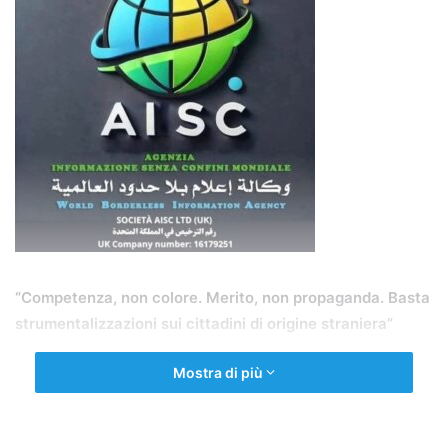
“Competenza, non colore. Merito, non propaganda. Basta
strumentalizzazioni sui cittadini di origine straniera”
Mostra di più
A nome delle associazioni e movimenti, interviene il
Presidente Prof. Foad Aodi, medico fisiatra, giornalista
internazionale, divulgatore scientifico ed esperto in