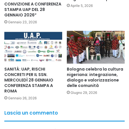
CONVIZIONE A CONFERENZA
Aprile 5, 2026
dell’Italia multiculturale.
STAMPA UAP DEL 28
GENNAIO 2026”
In questo percorso, AISC_NEWS è diventata una delle
Gennaio 23, 2026
prime agenzie euromediterranee indipendenti, capace di
diffondere oltre 35 articoli al giorno in 120 Paesi, con una
rete di giornalisti, medici, ricercatori e attivisti culturali che
costruisce ogni giorno ponti tra società diverse ma unite
dalla stessa idea di salute globale, dignità e cooperazione.
SANITÀ: UAP, RISCHI
Bologna celebra la cultura
“Non usate i cittadini di origine straniera per propaganda:
CONCRETI PER IL SSN.
nigeriana: integrazione,
MERCOLEDÌ 28 GENNAIO
dialogo e valorizzazione
rispettate la loro dignità professionale”
CONFERENZA STAMPA A
delle comunità
ROMA
Giugno 29, 2026
«Alla luce del costante impegno dei nostri movimenti e
Gennaio 26, 2026
delle nostre associazioni, rivolgo una lettera aperta al
mondo politico italiano – afferma il Prof. Aodi – per
Lascia un commento
chiedere finalmente rispetto, serietà e responsabilità
nell’utilizzo della figura dei cittadini di origine straniera