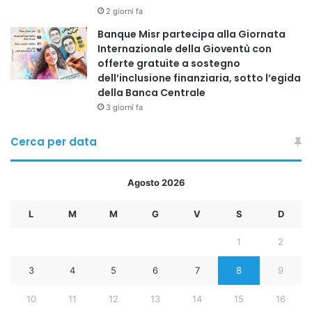
2 giorni fa
Banque Misr partecipa alla Giornata
Internazionale della Gioventù con
offerte gratuite a sostegno
dell’inclusione finanziaria, sotto l’egida
della Banca Centrale
3 giorni fa
Cerca per data
Agosto 2026
L
M
M
G
V
S
D
1
2
3
4
5
6
7
8
9
10
11
12
13
14
15
16