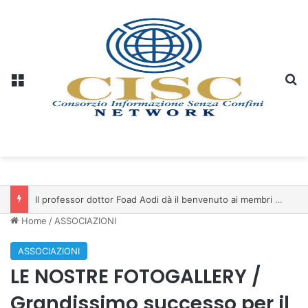
Menu
C
Il professor dottor Foad Aodi dà il benvenuto ai membri del Comitato per le Scienze delle Piramidi e le Scienze Archeologiche…
Home
/
ASSOCIAZIONI
ASSOCIAZIONI
LE NOSTRE FOTOGALLERY /
Grandissimo successo per il