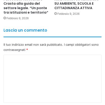
Crasta alla guida del
SU AMBIENTE, SCUOLA E
settore legale. “Un ponte
CITTADINANZA ATTIVA
tra istituzioni e territorio”
Febbraio 9, 2026
Febbraio 9, 2026
Lascia un commento
Il tuo indirizzo email non sarà pubblicato.
I campi obbligatori sono
contrassegnati
*
C
o
m
m
e
n
t