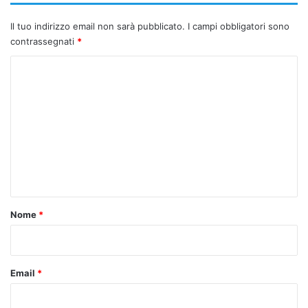
nazioni amiche.
Il tuo indirizzo email non sarà pubblicato.
I campi obbligatori sono
contrassegnati
*
Copy URL
C
o
m
m
e
n
t
o
Nome
*
*
Email
*