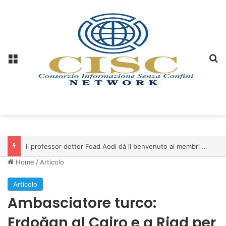
Menu
C
Il professor dottor Foad Aodi dà il benvenuto ai membri del Comitato per le Scienze delle Piramidi e le Scienze Archeologiche…
Home
/
Articolo
Articolo
Ambasciatore turco:
Erdoğan al Cairo e a Riad per