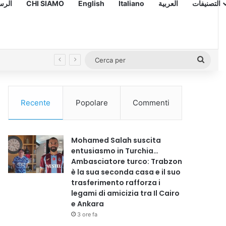
 – الرسالة
CHI SIAMO
English
Italiano
العربية
التصنيفات
Cerc
per
Recente
Popolare
Commenti
Mohamed Salah suscita
entusiasmo in Turchia…
Ambasciatore turco: Trabzon
è la sua seconda casa e il suo
trasferimento rafforza i
legami di amicizia tra Il Cairo
e Ankara
3 ore fa