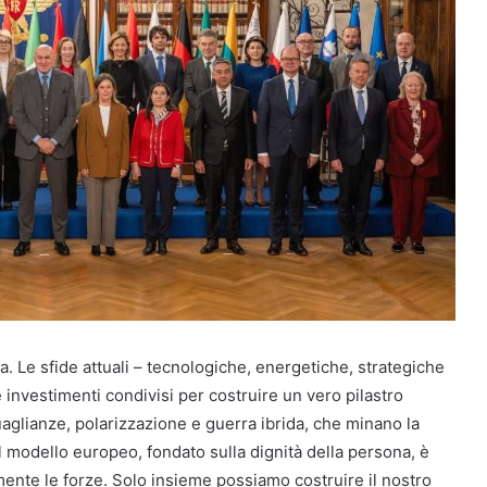
sa. Le sfide attuali – tecnologiche, energetiche, strategiche
investimenti condivisi per costruire un vero pilastro
lianze, polarizzazione e guerra ibrida, che minano la
l modello europeo, fondato sulla dignità della persona, è
nte le forze. Solo insieme possiamo costruire il nostro