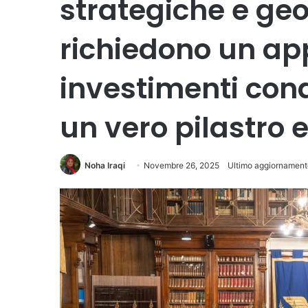
strategiche e geo
richiedono un ap
investimenti cond
un vero pilastro
Noha Iraqi
Novembre 26, 2025
Ultimo aggiornament