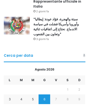
Rappresentante ufficiale in
Italia
2 giorni fa
*سبتة والهجرة، فؤاد عودة: إيطاليا
وأوروبا وأمريكا فشلت في سياسة
الاندماج. نحتاج إلى اتفاقيات ثنائية
وتعاون بين الشعوب*
3 giorni fa
Cerca per data
Agosto 2026
L
M
M
G
V
S
D
1
2
3
4
5
6
7
8
9