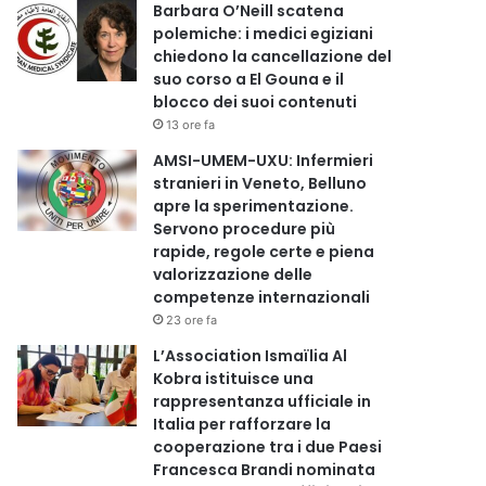
Barbara O’Neill scatena
polemiche: i medici egiziani
chiedono la cancellazione del
suo corso a El Gouna e il
blocco dei suoi contenuti
13 ore fa
AMSI-UMEM-UXU: Infermieri
stranieri in Veneto, Belluno
apre la sperimentazione.
Servono procedure più
rapide, regole certe e piena
valorizzazione delle
competenze internazionali
23 ore fa
L’Association Ismaïlia Al
Kobra istituisce una
rappresentanza ufficiale in
Italia per rafforzare la
cooperazione tra i due Paesi
Francesca Brandi nominata