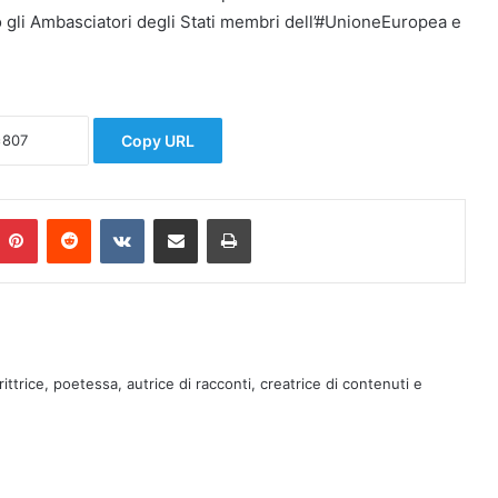
o gli Ambasciatori degli Stati membri dell’#UnioneEuropea e
Copy URL
Pinterest
Reddit
VKontakte
Condividi via mail
Stampa
rittrice, poetessa, autrice di racconti, creatrice di contenuti e