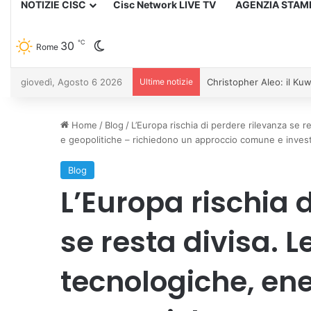
NOTIZIE CISC
Cisc Network LIVE TV
AGENZIA STAM
℃
30
Cambia aspetto
Rome
giovedì, Agosto 6 2026
Ultime notizie
Christopher Aleo: il Kuw
Home
/
Blog
/
L’Europa rischia di perdere rilevanza se r
e geopolitiche – richiedono un approccio comune e invest
Blog
L’Europa rischia 
se resta divisa. L
tecnologiche, ene