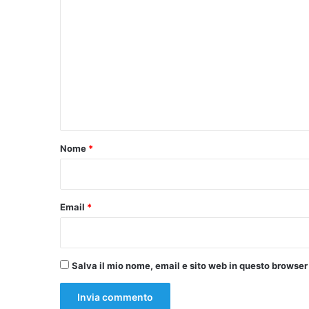
o
m
m
e
n
t
o
Nome
*
*
Email
*
Salva il mio nome, email e sito web in questo browse