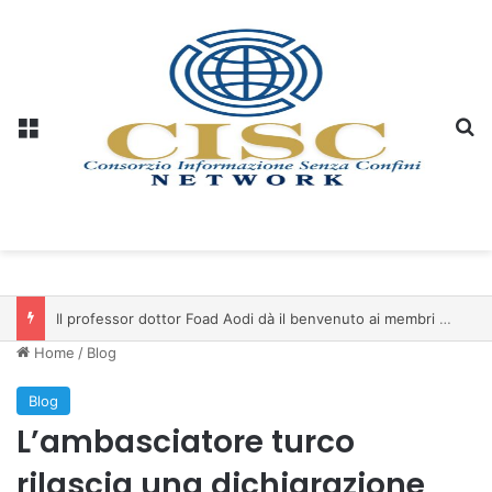
Menu
C
Il professor dottor Foad Aodi dà il benvenuto ai membri del Comitato per le Scienze delle Piramidi e le Scienze Archeologiche…
Home
/
Blog
Blog
L’ambasciatore turco
rilascia una dichiarazione