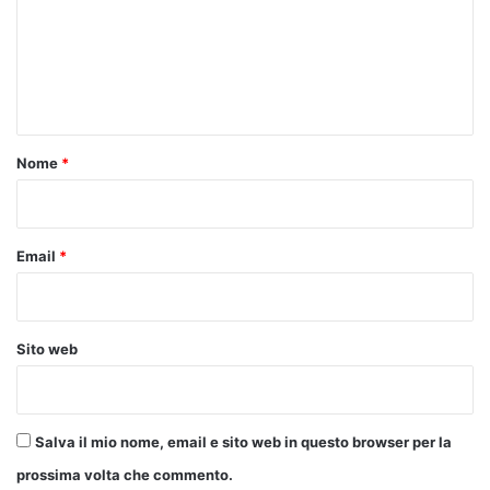
m
e
n
t
o
Nome
*
*
Email
*
Sito web
Salva il mio nome, email e sito web in questo browser per la
prossima volta che commento.