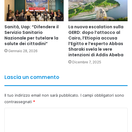
affermando i continui sforzi politici e diplomatici del suo
Paese volti a sostenere la stabilità regionale e a
collaborare con i partner, primo tra tutti l’Egitto, per
costruire un futuro più sicuro ed equilibrato per l’intera
Sanità, Uap: “Difendere il
La nuova escalation sulla
Servizio Sanitario
GERD: dopo l’attacco al
regione.
Nazionale per tutelare la
Cairo, l’Etiopia accusa
salute dei cittadini”
l’Egitto e l’esperto Abbas
Sharaki svela le vere
Gennaio 28, 2026
intenzioni di Addis Abeba
Copy URL
Dicembre 7, 2025
Lascia un commento
Il tuo indirizzo email non sarà pubblicato.
I campi obbligatori sono
contrassegnati
*
C
o
m