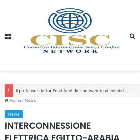
Menu
C
Il professor dottor Foad Aodi dà il benvenuto ai membri del Comitato per le Scienze delle Piramidi e le Scienze Archeologiche…
Home
/
News
News
INTERCONNESSIONE
ELETTRICA EGITTO-ARABIA