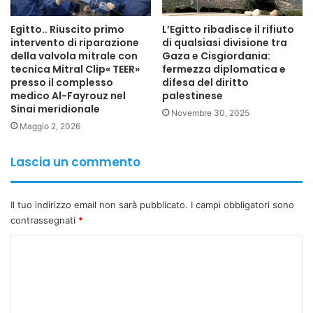
in linea con le direttive della leadership politica dei due
Egitto.. Riuscito primo
L’Egitto ribadisce il rifiuto
Paesi, con l’obiettivo di garantire un funzionamento
intervento di riparazione
di qualsiasi divisione tra
economico ottimale della rete unificata.
della valvola mitrale con
Gaza e Cisgiordania:
tecnica Mitral Clip« TEER»
fermezza diplomatica e
presso il complesso
difesa del diritto
L’importanza strategica dell’interconnessione va ben oltre
medico Al-Fayrouz nel
palestinese
lo scambio bilaterale. Il progetto costituisce il nucleo di
Sinai meridionale
Novembre 30, 2025
una futura rete elettrica che potrebbe collegare Africa,
Maggio 2, 2026
Asia ed Europa, aprendo la strada alla creazione di un
mercato elettrico arabo comune. In questo scenario,
Lascia un commento
l’Egitto consolida la propria posizione come hub
energetico regionale, sfruttando la sua posizione
Il tuo indirizzo email non sarà pubblicato.
I campi obbligatori sono
geografica e le infrastrutture già sviluppate negli ultimi
contrassegnati
*
anni.
C
o
Inoltre, l’integrazione delle reti favorisce la transizione
verso fonti di energia pulita, facilitando l’inserimento di
m
energia rinnovabile nei sistemi nazionali e creando nuove
m