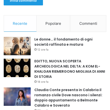
Recente
Popolare
Commenti
Le donne… il fondamento di ogni
società raffinata e matura
12 ore fa
EGITTO, NUOVA SCOPERTA
ARCHEOLOGICA NEL DELTA: A KOM EL-
KHALGAN RIEMERGONO MIGLIAIA DI ANNI
@RIPRODUZIONE RISERVATA.
DI STORIA
18 ore fa
#Egitto, #ArabiaSaudita, #Energia,
Claudia Conte presenta in Calabria il
#InterconnessioneElettrica, #MohamedShaker,
romanzo civile Dove nascono i silenzi:
#SicurezzaEnergetica, #IntegrazioneRegionale,
doppio appuntamento a Belmonte
#TransizioneEnergetica, #MedioOriente
Calabro e Soverato