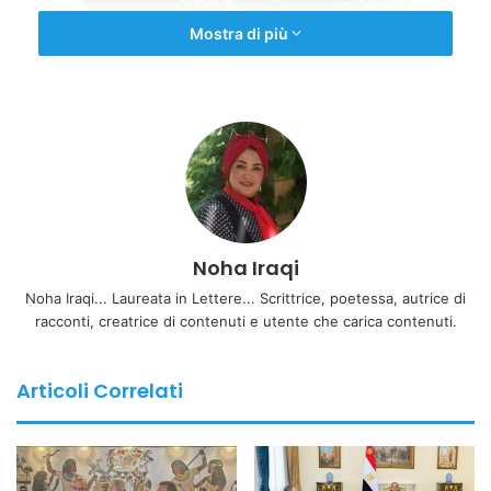
Mostra di più
Khaled Maghawer governatore Sinai del nord
La misura rientra nei preparativi per far fronte a un
possibile afflusso di feriti palestinesi provenienti dalla
Striscia di Gaza, dove il sistema sanitario è stato in larga
Noha Iraqi
parte distrutto nel corso del conflitto.
Noha Iraqi... Laureata in Lettere... Scrittrice, poetessa, autrice di
PREPARAZIONE SANITARIA E OSPEDALI DI PRIMA LINEA
racconti, creatrice di contenuti e utente che carica contenuti.
Sul versante egiziano, ambulanze e équipe mediche sono
Articoli Correlati
già schierate e pronte a operare. Il Ministero della Salute
egiziano ha designato quattro strutture sanitarie nel
Governatorato del Sinai del Nord come “ospedali di prima