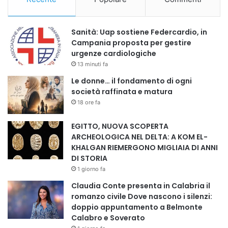
sotto la supervisione della delegazione dell’Unione
Europea,
Sanità: Uap sostiene Federcardio, in
ripristinando un meccanismo simile a quello già attivato nel
Campania proposta per gestire
gennaio 2025.
urgenze cardiologiche
13 minuti fa
UN PASSAGGIO CHIAVE TRA SICUREZZA E EMERGENZA
Le donne… il fondamento di ogni
UMANITARIA
società raffinata e matura
18 ore fa
La riapertura del valico di Rafah rappresenta un passaggio
EGITTO, NUOVA SCOPERTA
estremamente delicato, in cui sicurezza regionale,
ARCHEOLOGICA NEL DELTA: A KOM EL-
gestione umanitaria e cooperazione internazionale si
KHALGAN RIEMERGONO MIGLIAIA DI ANNI
intrecciano. Per l’Egitto, il Sinai torna a essere un crocevia
DI STORIA
strategico, chiamato a sostenere un carico sanitario e
1 giorno fa
logistico rilevante, in un contesto già segnato da forti
Claudia Conte presenta in Calabria il
tensioni.
romanzo civile Dove nascono i silenzi:
doppio appuntamento a Belmonte
Calabro e Soverato
#Rafah #Sinai #Egitto #Gaza #EmergenzaUmanitaria