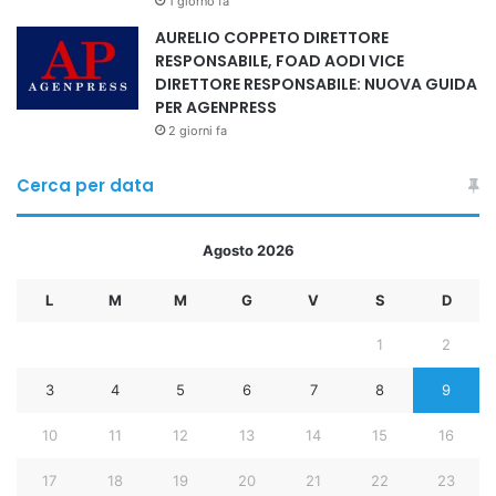
1 giorno fa
#MedioOriente #ValicoDiRafah #CessateIlFuoco
AURELIO COPPETO DIRETTORE
#UnioneEuropea #Israele
RESPONSABILE, FOAD AODI VICE
DIRETTORE RESPONSABILE: NUOVA GUIDA
@RIPRODUZIONE RISERVATA.
PER AGENPRESS
2 giorni fa
Cerca per data
Copy URL
Agosto 2026
L
M
M
G
V
S
D
1
2
3
4
5
6
7
8
9
10
11
12
13
14
15
16
17
18
19
20
21
22
23