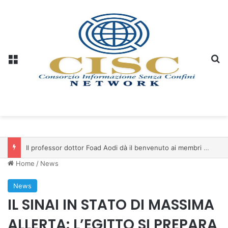
Menu
C
Il professor dottor Foad Aodi dà il benvenuto ai membri del Comitato per le Scienze delle Piramidi e le Scienze Archeologiche…
Home
/
News
News
IL SINAI IN STATO DI MASSIMA
ALLERTA: L’EGITTO SI PREPARA