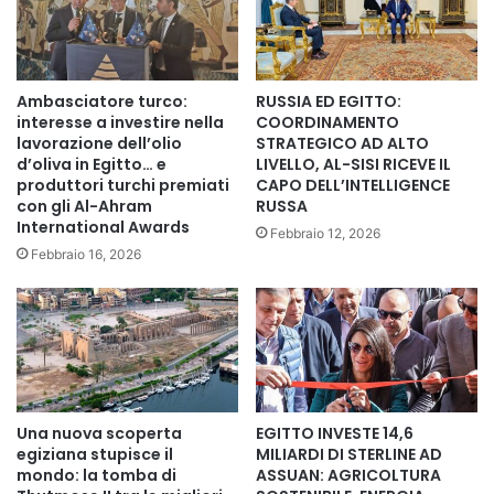
linea”, incaricati di accogliere e stabilizzare i feriti prima di
eventuali trasferimenti verso altre aree del Paese:
Sheikh Zuweid Central Hospital
Ambasciatore turco:
RUSSIA ED EGITTO:
interesse a investire nella
COORDINAMENTO
Al-Arish General Hospital
lavorazione dell’olio
STRATEGICO AD ALTO
d’oliva in Egitto… e
LIVELLO, AL-SISI RICEVE IL
produttori turchi premiati
CAPO DELL’INTELLIGENCE
Bir al-Abd Model Hospital
con gli Al-Ahram
RUSSA
International Awards
Febbraio 12, 2026
Nakhl General Hospital
Febbraio 16, 2026
All’interno del valico di Rafah è stato inoltre predisposto un
punto di controllo medico avanzato, dove i feriti vengono
visitati e smistati in base alla gravità delle condizioni
cliniche.
Una nuova scoperta
EGITTO INVESTE 14,6
Il Ministero ha inviato numerose squadre sanitarie
egiziana stupisce il
MILIARDI DI STERLINE AD
mondo: la tomba di
ASSUAN: AGRICOLTURA
specializzate e 150 ambulanze completamente attrezzate,