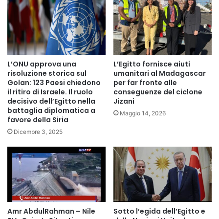
“L’Egitto era sull’orlo del collasso”: la narrativa della
stabilità
Il presidente ha ricordato che nel 2011 l’Egitto “era sul
bordo del collasso” e che, dal 2014 – anno della sua ascesa
L’ONU approva una
L’Egitto fornisce aiuti
alla presidenza – ha dedicato ogni sforzo a costruire uno
risoluzione storica sul
umanitari al Madagascar
Golan: 123 Paesi chiedono
per far fronte alle
Stato forte, stabile e funzionante.
il ritiro di Israele. Il ruolo
conseguenze del ciclone
decisivo dell’Egitto nella
Jizani
Un obiettivo che, ha ribadito, “sarà raggiunto solo con la
battaglia diplomatica a
Maggio 14, 2026
favore della Siria
volontà collettiva” di istituzioni e cittadini. Poi ha aggiunto
Dicembre 3, 2025
una frase che riflette la direzione politica del suo
intervento:
> “Impedirò qualsiasi ostacolo che impedisca il progresso.
Questo obiettivo sarà raggiunto grazie a Dio e all’opera
degli egiziani.”
Amr AbdulRahman – Nile
Sotto l’egida dell’Egitto e