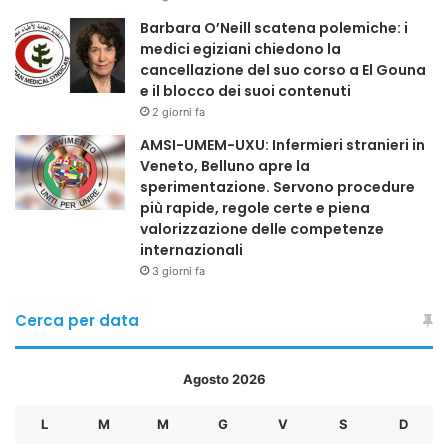
avere ricadute politiche nei prossimi mesi.
Barbara O’Neill scatena polemiche: i
medici egiziani chiedono la
cancellazione del suo corso a El Gouna
Violazioni anche nella seconda fase: arresti per
e il blocco dei suoi contenuti
compravendita di voti
2 giorni fa
AMSI-UMEM-UXU: Infermieri stranieri in
Nonostante le parole del presidente e l’aumento della
Veneto, Belluno apre la
vigilanza, le irregolarità non si sono fermate. Il Ministero
sperimentazione. Servono procedure
dell’Interno ha comunicato l’arresto di numerosi individui
più rapide, regole certe e piena
coinvolti nella distribuzione di denaro in cambio di voti in
valorizzazione delle competenze
internazionali
diversi governatorati partecipanti alla seconda fase.
3 giorni fa
Gli arresti confermano che:
Cerca per data
○la compravendita di voti rimane una pratica radicata in
Agosto 2026
alcune aree;
L
M
M
G
V
S
D
○le reti clientelari continuano a influenzare il voto,