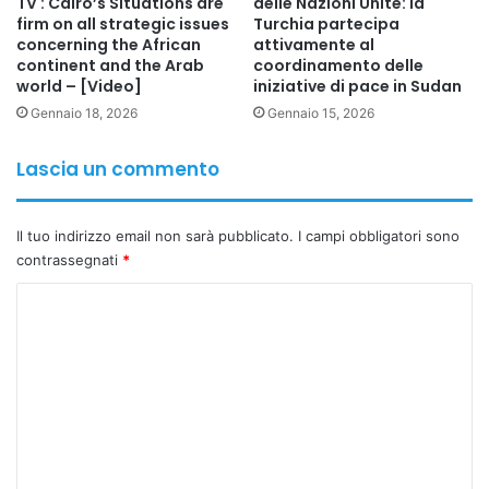
TV : Cairo’s Situations are
delle Nazioni Unite: la
Una dichiarazione che, nel contesto attuale, suona come
firm on all strategic issues
Turchia partecipa
un monito contro ogni tentativo di manipolare il processo
concerning the African
attivamente al
politico.
continent and the Arab
coordinamento delle
world – [Video]
iniziative di pace in Sudan
Gennaio 18, 2026
Gennaio 15, 2026
Il messaggio shock sui social e il ruolo dell’Autorità
Elettorale Nazionale
Lascia un commento
Pochi giorni prima, il presidente aveva scosso l’opinione
pubblica pubblicando un messaggio inatteso sui suoi
Il tuo indirizzo email non sarà pubblicato.
I campi obbligatori sono
canali social ufficiali. Nel post denunciava di aver ricevuto
contrassegnati
*
segnalazioni riguardo a “eventi inaccettabili” verificatisi in
C
alcuni distretti della prima fase elettorale, che coinvolgeva
o
14 governatorati.
m
Nel suo messaggio, Sisi aveva invitato la Autorità Elettorale
m
Nazionale (NEA) – unico organo legalmente autorizzato a
e
pronunciarsi sui ricorsi – a:
n