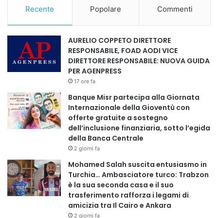
La decisione della NEA: annullati 19 distretti
Recente
Popolare
Commenti
In risposta alle indicazioni presidenziali, la NEA ha
AURELIO COPPETO DIRETTORE
annunciato l’annullamento dei risultati in 19 distretti
RESPONSABILE, FOAD AODI VICE
elettorali, distribuiti in 7 governatorati tra i 14 coinvolti
DIRETTORE RESPONSABILE: NUOVA GUIDA
nella prima fase. Una decisione senza precedenti per
PER AGENPRESS
numero e portata, basata su ricorsi e denunce di:
17 ore fa
Banque Misr partecipa alla Giornata
●falsificazione di documenti e schede;
Internazionale della Gioventù con
offerte gratuite a sostegno
dell’inclusione finanziaria, sotto l’egida
●acquisto di voti;
della Banca Centrale
2 giorni fa
●influenza indebita sul processo elettorale;
Mohamed Salah suscita entusiasmo in
Turchia… Ambasciatore turco: Trabzon
●presenza di soggetti non autorizzati nei seggi.
è la sua seconda casa e il suo
trasferimento rafforza i legami di
Si tratta di un segnale di forte pressione istituzionale
amicizia tra Il Cairo e Ankara
verso la correzione del processo elettorale, destinato ad
2 giorni fa