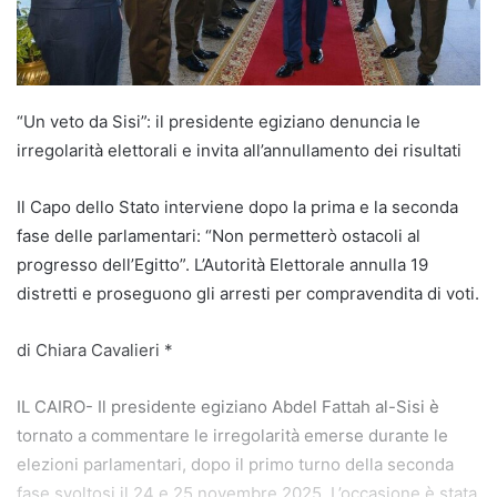
“Un veto da Sisi”: il presidente egiziano denuncia le
irregolarità elettorali e invita all’annullamento dei risultati
Il Capo dello Stato interviene dopo la prima e la seconda
fase delle parlamentari: “Non permetterò ostacoli al
progresso dell’Egitto”. L’Autorità Elettorale annulla 19
distretti e proseguono gli arresti per compravendita di voti.
di Chiara Cavalieri *
IL CAIRO- Il presidente egiziano Abdel Fattah al-Sisi è
tornato a commentare le irregolarità emerse durante le
elezioni parlamentari, dopo il primo turno della seconda
fase svoltosi il 24 e 25 novembre 2025. L’occasione è stata