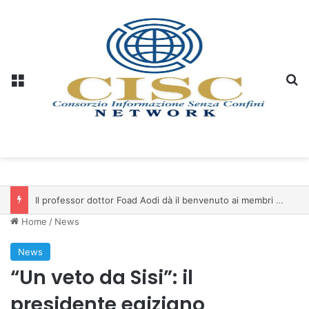
Menu
C
Il professor dottor Foad Aodi dà il benvenuto ai membri del Comitato per le Scienze delle Piramidi e le Scienze Archeologiche…
Home
/
News
News
“Un veto da Sisi”: il
presidente egiziano