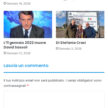
Gennaio 16, 2026
L’11 gennaio 2022 muore
Di Stefania Craxi
David Sassoli
Gennaio 3, 2026
Gennaio 12, 2026
Copy URL
Lascia un commento
Il tuo indirizzo email non sarà pubblicato.
I campi obbligatori sono
contrassegnati
*
C
o