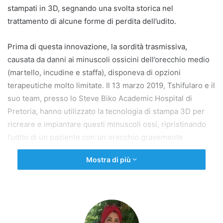
stampati in 3D, segnando una svolta storica nel
trattamento di alcune forme di perdita dell’udito.
Prima di questa innovazione, la sordità trasmissiva,
causata da danni ai minuscoli ossicini dell’orecchio medio
(martello, incudine e staffa), disponeva di opzioni
terapeutiche molto limitate. Il 13 marzo 2019, Tshifularo e il
suo team, presso lo Steve Biko Academic Hospital di
Pretoria, hanno utilizzato la tecnologia di stampa 3D per
ricreare e impiantare questi minuscoli ossi, ripristinando
l’udito di un paziente con un orecchio gravemente
danneggiato. L’intervento è stato eseguito tramite chirurgia
Mostra di più
endoscopica mini-invasiva, consentendo al paziente di
recuperare la funzione uditiva.
Il successo di questo trapianto offre nuova speranza a
milioni di persone affette da patologie dell’orecchio medio,