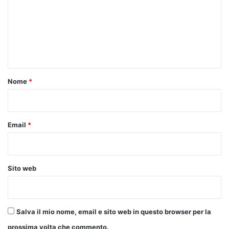
m
m
e
n
t
o
Nome
*
*
Email
*
Sito web
Salva il mio nome, email e sito web in questo browser per la
prossima volta che commento.