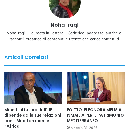
grazie a un’alternativa personalizzata e potenzialmente più
efficace rispetto alle protesi tradizionali, che spesso
avevano risultati limitati. L’uso di impianti biocompatibili
Noha Iraqi
stampati in 3D permette una corrispondenza anatomica
estremamente precisa, riducendo i rischi chirurgici e
Noha Iraqi... Laureata in Lettere... Scrittrice, poetessa, autrice di
racconti, creatrice di contenuti e utente che carica contenuti.
migliorando gli esiti clinici, ed è già stato applicato con
successo anche ad altri pazienti.
Articoli Correlati
Il lavoro di Tshifularo non rappresenta solo una pietra
miliare della medicina, ma evidenzia anche l’enorme
potenziale della stampa 3D nella medicina personalizzata e
nella riabilitazione dell’udito a livello globale.
Minniti: il futuro dell’UE
EGITTO: ELEONORA MELIS A
dipende dalle sue relazioni
ISMAILIA PER IL PATRIMONIO
con il Mediterraneo e
MEDITERRANEO
l’Africa
Maggio 31, 2026