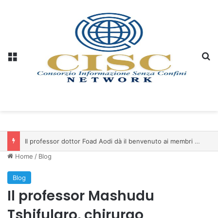
Menu
C
Il professor dottor Foad Aodi dà il benvenuto ai membri del Comitato per le Scienze delle Piramidi e le Scienze Archeologiche…
Home
/
Blog
Blog
Il professor Mashudu
Tshifularo, chirurgo