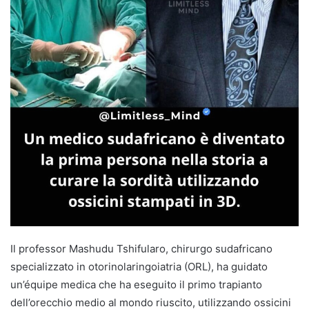
Il professor Mashudu Tshifularo, chirurgo sudafricano
specializzato in otorinolaringoiatria (ORL), ha guidato
un’équipe medica che ha eseguito il primo trapianto
dell’orecchio medio al mondo riuscito, utilizzando ossicini