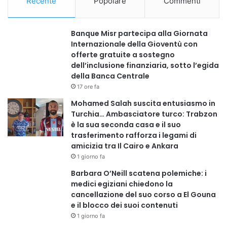
Recente
Popolare
Commenti
Banque Misr partecipa alla Giornata
Internazionale della Gioventù con
offerte gratuite a sostegno
dell’inclusione finanziaria, sotto l’egida
della Banca Centrale
17 ore fa
Mohamed Salah suscita entusiasmo in
Turchia… Ambasciatore turco: Trabzon
è la sua seconda casa e il suo
trasferimento rafforza i legami di
amicizia tra Il Cairo e Ankara
1 giorno fa
Barbara O’Neill scatena polemiche: i
medici egiziani chiedono la
cancellazione del suo corso a El Gouna
e il blocco dei suoi contenuti
1 giorno fa