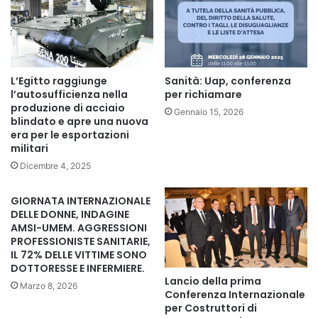
nei luoghi che voi curate, e a pregare per loro. In effetti, la
fede e la preghiera danno il senso pieno a tutto ciò che
facciamo”, conclude il Vescovo di Roma, ammonendo:
“Ciascuno per la propria parte, soprattutto nei momenti di
prova, ricordiamo di essere membra di un unico
L’Egitto raggiunge
Sanità: Uap, conferenza
organismo, che ha per fine la testimonianza del Vangelo
l’autosufficienza nella
per richiamare
produzione di acciaio
secondo il comando del Signore, Pastore buono e Capo
Gennaio 15, 2026
blindato e apre una nuova
della Chiesa”.
era per le esportazioni
militari
Dicembre 4, 2025
Copy URL
GIORNATA INTERNAZIONALE
DELLE DONNE, INDAGINE
AMSI-UMEM. AGGRESSIONI
PROFESSIONISTE SANITARIE,
IL 72% DELLE VITTIME SONO
DOTTORESSE E INFERMIERE.
Lancio della prima
Marzo 8, 2026
Conferenza Internazionale
per Costruttori di