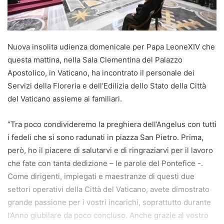
Nuova insolita udienza domenicale per Papa LeoneXIV che
questa mattina, nella Sala Clementina del Palazzo
Apostolico, in Vaticano, ha incontrato il personale dei
Servizi della Floreria e dell’Edilizia dello Stato della Città
del Vaticano assieme ai familiari.
“Tra poco condivideremo la preghiera dell’Angelus con tutti
i fedeli che si sono radunati in piazza San Pietro. Prima,
però, ho il piacere di salutarvi e di ringraziarvi per il lavoro
che fate con tanta dedizione – le parole del Pontefice -.
Come dirigenti, impiegati e maestranze di questi due
settori operativi della Città del Vaticano, avete dimostrato
grande passione per i vostri incarichi, soprattutto durante
l’Anno giubilare da poco concluso. Anche grazie al vostro