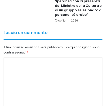
Speranza con la presenza
del Ministro della Cultura e
di un gruppo selezionato di
personalità arabe*
Aprile 14, 2026
Lascia un commento
Il tuo indirizzo email non sarà pubblicato.
I campi obbligatori sono
contrassegnati
*
C
o
m
m
e
n
t