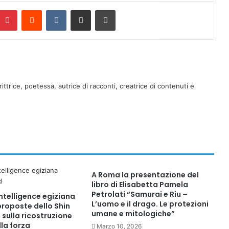
Pinterest
Reddit
VKontakte
Condividi via mail
Stampa
rittrice, poetessa, autrice di racconti, creatrice di contenuti e
A Roma la presentazione del
libro di Elisabetta Pamela
Petrolati “Samurai e Riu –
intelligence egiziana
L’uomo e il drago. Le protezioni
proposte dello Shin
umane e mitologiche”
i sulla ricostruzione
lla forza
Marzo 10, 2026