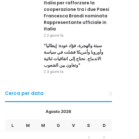
Italia per rafforzare la
cooperazione tra i due Paesi
Francesca Brandi nominata
Rappresentante ufficiale in
Italia
2 giorni fa
*سبتة والهجرة، فؤاد عودة: إيطاليا
وأوروبا وأمريكا فشلت في سياسة
الاندماج. نحتاج إلى اتفاقيات ثنائية
وتعاون بين الشعوب*
3 giorni fa
Cerca per data
Agosto 2026
L
M
M
G
V
S
D
1
2