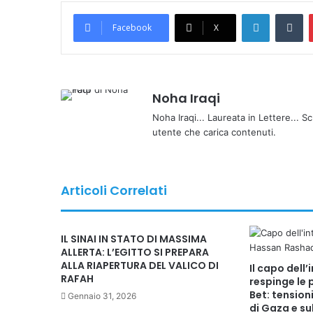
LinkedIn
Tumblr
Facebook
X
Noha Iraqi
Noha Iraqi... Laureata in Lettere... Sc
utente che carica contenuti.
Articoli Correlati
IL SINAI IN STATO DI MASSIMA
ALLERTA: L’EGITTO SI PREPARA
ALLA RIAPERTURA DEL VALICO DI
Il capo dell’
RAFAH
respinge le 
Bet: tension
Gennaio 31, 2026
di Gaza e su