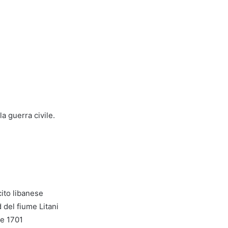
la guerra civile.
cito libanese
d del fiume Litani
ne 1701