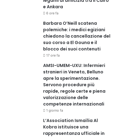
legami di amicizia tra Il Cairo
e Ankara
6 ore fa
Barbara O’Neill scatena
polemiche: i medici egiziani
chiedono la cancellazione del
suo corso a El Gouna e il
blocco dei suoi contenuti
17 ore fa
AMSI-UMEM-UXU: Infermieri
stranieri in Veneto, Belluno
apre la sperimentazione.
Servono procedure più
rapide, regole certe e piena
valorizzazione delle
competenze internazionali
1 giorno fa
L’Association Ismaïlia Al
Kobra istituisce una
rappresentanza ufficiale in