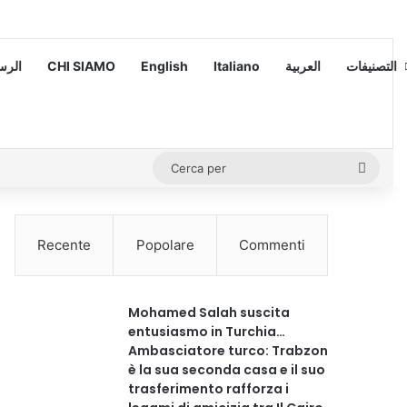
 – الرسالة
CHI SIAMO
English
Italiano
العربية
التصنيفات
Cerca
per
Recente
Popolare
Commenti
Mohamed Salah suscita
entusiasmo in Turchia…
Ambasciatore turco: Trabzon
è la sua seconda casa e il suo
trasferimento rafforza i