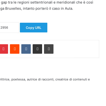
 gap tra le regioni settentrionali e meridionali che è così
ga Bruxelles, intanto porterò il caso in Aula.
Copy URL
Pinterest
Reddit
VKontakte
Condividi via mail
Stampa
rittrice, poetessa, autrice di racconti, creatrice di contenuti e