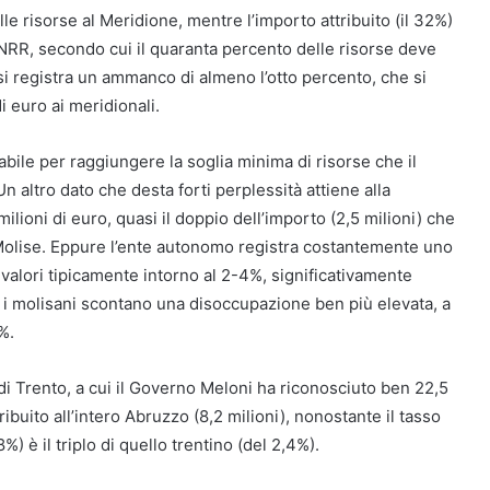
e risorse al Meridione, mentre l’importo attribuito (il 32%)
l PNRR, secondo cui il quaranta percento delle risorse deve
si registra un ammanco di almeno l’otto percento, che si
i euro ai meridionali.
ile per raggiungere la soglia minima di risorse che il
altro dato che desta forti perplessità attiene alla
ilioni di euro, quasi il doppio dell’importo (2,5 milioni) che
Molise. Eppure l’ente autonomo registra costantemente uno
 valori tipicamente intorno al 2-4%, significativamente
, i molisani scontano una disoccupazione ben più elevata, a
%.
i Trento, a cui il Governo Meloni ha riconosciuto ben 22,5
tribuito all’intero Abruzzo (8,2 milioni), nonostante il tasso
%) è il triplo di quello trentino (del 2,4%).