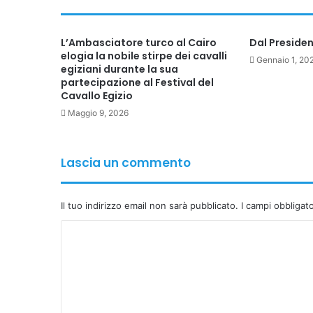
L’Ambasciatore turco al Cairo
Dal Preside
elogia la nobile stirpe dei cavalli
Gennaio 1, 20
egiziani durante la sua
partecipazione al Festival del
Cavallo Egizio
Maggio 9, 2026
Lascia un commento
Il tuo indirizzo email non sarà pubblicato.
I campi obbligat
C
o
m
m