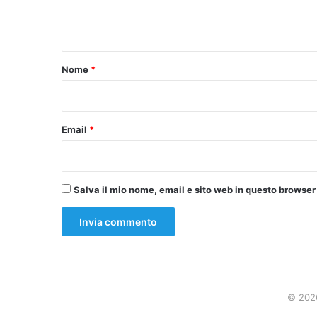
e
n
t
o
Nome
*
*
Email
*
Salva il mio nome, email e sito web in questo browse
© 2026،