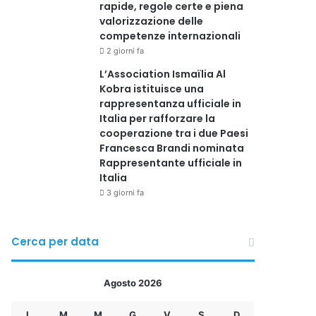
rapide, regole certe e piena
valorizzazione delle
competenze internazionali
2 giorni fa
L’Association Ismaïlia Al
Kobra istituisce una
rappresentanza ufficiale in
Italia per rafforzare la
cooperazione tra i due Paesi
Francesca Brandi nominata
Rappresentante ufficiale in
Italia
3 giorni fa
Cerca per data
Agosto 2026
L
M
M
G
V
S
D