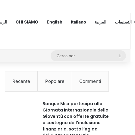
 – الرسالة
CHI SIAMO
English
Italiano
العربية
التصنيفات
Cerca
per
Recente
Popolare
Commenti
Banque Misr partecipa alla
Giornata Internazionale della
Gioventù con offerte gratuite
a sostegno dell’inclusione
finanziaria, sotto l’egida