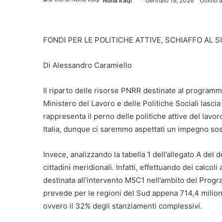
Noha Iraqi
Gennaio 19, 2026
Ultimo 
FONDI PER LE POLITICHE ATTIVE, SCHIAFFO AL S
Di Alessandro Caramiello
Il riparto delle risorse PNRR destinate al programm
Ministero del Lavoro e delle Politiche Sociali lascia 
rappresenta il perno delle politiche attive del lav
Italia, dunque ci saremmo aspettati un impegno sos
Invece, analizzando la tabella 1 dell’allegato A de
cittadini meridionali. Infatti, effettuando dei calcol
destinata all’intervento M5C1 nell’ambito del Progr
prevede per le regioni del Sud appena 714,4 milioni a 
ovvero il 32% degli stanziamenti complessivi.