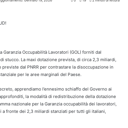
aggiornamento: Gennaio 19, 2026
0
19
2 minuti di lettura
UD!
a Garanzia Occupabilità Lavoratori (GOL) forniti dal
di stucco. La maxi dotazione prevista, di circa 2,3 miliardi,
oro previste dal PNRR per contrastare la disoccupazione in
tanziale per le aree marginali del Paese.
l decreto, apprendiamo l’ennesimo schiaffo del Governo ai
i approfonditi, la modalità di redistribuzione della dotazione
amma nazionale per la Garanzia occupabilità dei lavoratori,
fronte dei 2,3 miliardi stanziati per tutti gli italiani,