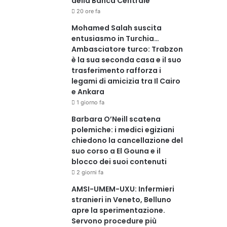
della Banca Centrale
20 ore fa
Mohamed Salah suscita
entusiasmo in Turchia…
Ambasciatore turco: Trabzon
è la sua seconda casa e il suo
trasferimento rafforza i
legami di amicizia tra Il Cairo
e Ankara
1 giorno fa
Barbara O’Neill scatena
polemiche: i medici egiziani
chiedono la cancellazione del
suo corso a El Gouna e il
blocco dei suoi contenuti
2 giorni fa
AMSI-UMEM-UXU: Infermieri
stranieri in Veneto, Belluno
apre la sperimentazione.
Servono procedure più