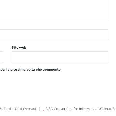
Sito web
r per la prossima volta che commento.
 Tutti i diritti riservati |
CISC Consortium for Information Without Bo