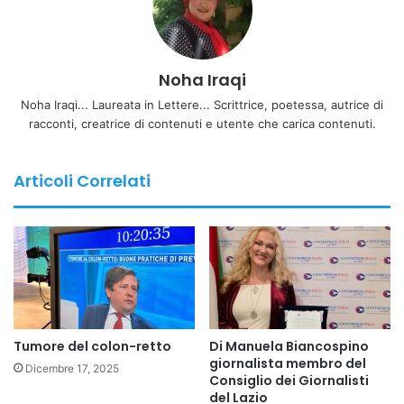
trasparenti e coerenti con la normativa vigente, ponendo
fine a deroghe che non permettono agli Enti preposti di
controllare i requisiti dei professionisti e di conseguenza
Noha Iraqi
di assicurare qualità delle cure ai pazienti.
Noha Iraqi... Laureata in Lettere... Scrittrice, poetessa, autrice di
racconti, creatrice di contenuti e utente che carica contenuti.
“Siamo profondamente orgogliosi di questa firma –
dichiara il Presidente AMSI *Foad Aodi* che insegna
Scienze Infermieristiche all’Università di Tor Vergata – che
Articoli Correlati
suggella simbolicamente un percorso di sinergia con
FNOPI, nato molti anni fa e svolto in favore della
collaborazione interprofessionale. Questo Protocollo
d’intesa rappresenta un passo decisivo verso la legalità, i
diritti e la cooperazione internazionale nel settore
sanitario. La sanità italiana vanta professionisti di immenso
valore e gli infermieri, in particolare, sono richiesti in tutto
Tumore del colon-retto
Di Manuela Biancospino
il mondo per la loro competenza, umanità e dedizione al
giornalista membro del
Dicembre 17, 2025
Consiglio dei Giornalisti
servizio delle persone assistite”.
del Lazio