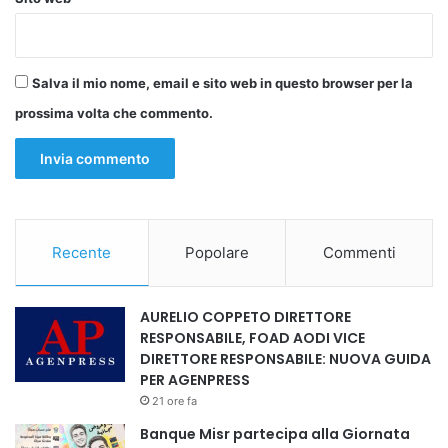
come capisaldi la certificazione delle competenze, la
sicurezza delle cure e la trasparenza”.
Salva il mio nome, email e sito web in questo browser per la
Secondo la visione espressa nel protocollo, l’integrazione
prossima volta che commento.
non si esaurisce con l’assunzione, ma richiede un
processo costante di accompagnamento per far
comprendere ai professionisti le dinamiche organizzative,
le responsabilità deontologiche e i valori fondamentali del
sistema sanitario italiano, come la centralità del paziente e
la collaborazione interdisciplinare.
Recente
Popolare
Commenti
Ufficio Stampa Congiunto
AURELIO COPPETO DIRETTORE
FNOPI -AMSI -UNITI PER UNIRE E UMEM
RESPONSABILE, FOAD AODI VICE
DIRETTORE RESPONSABILE: NUOVA GUIDA
PER AGENPRESS
21 ore fa
Banque Misr partecipa alla Giornata