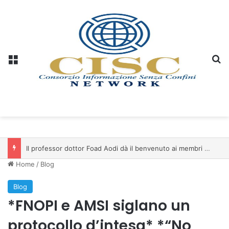
Menu
C
Il professor dottor Foad Aodi dà il benvenuto ai membri del Comitato per le Scienze delle Piramidi e le Scienze Archeologiche…
Home
/
Blog
Blog
*FNOPI e AMSI siglano un
protocollo d’intesa* *“No