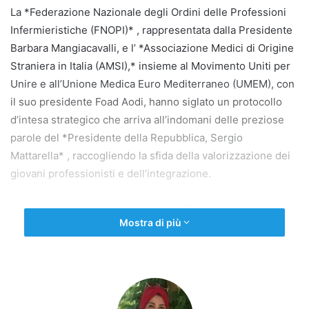
La *Federazione Nazionale degli Ordini delle Professioni
Infermieristiche (FNOPI)* , rappresentata dalla Presidente
Barbara Mangiacavalli, e l’ *Associazione Medici di Origine
Straniera in Italia (AMSI),* insieme al Movimento Uniti per
Unire e all’Unione Medica Euro Mediterraneo (UMEM), con
il suo presidente Foad Aodi, hanno siglato un protocollo
d’intesa strategico che arriva all’indomani delle preziose
parole del *Presidente della Repubblica, Sergio
Mattarella* , raccogliendo la sfida della valorizzazione dei
giovani professionisti e dell’integrazione.
L’accordo nasce dalla necessità di affrontare le carenze di
Mostra di più
personale del Servizio Sanitario Nazionale attraverso
un’integrazione qualificata e ordinata dei professionisti che
provengono dai Paesi esteri. L’obiettivo centrale è
garantire che l’ingresso nel mondo del lavoro avvenga
secondo percorsi regolati dagli Ordini professionali,