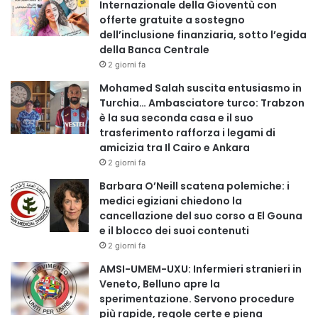
Internazionale della Gioventù con
offerte gratuite a sostegno
dell’inclusione finanziaria, sotto l’egida
della Banca Centrale
2 giorni fa
Mohamed Salah suscita entusiasmo in
Turchia… Ambasciatore turco: Trabzon
è la sua seconda casa e il suo
trasferimento rafforza i legami di
amicizia tra Il Cairo e Ankara
2 giorni fa
Barbara O’Neill scatena polemiche: i
medici egiziani chiedono la
cancellazione del suo corso a El Gouna
e il blocco dei suoi contenuti
2 giorni fa
AMSI-UMEM-UXU: Infermieri stranieri in
Veneto, Belluno apre la
sperimentazione. Servono procedure
più rapide, regole certe e piena