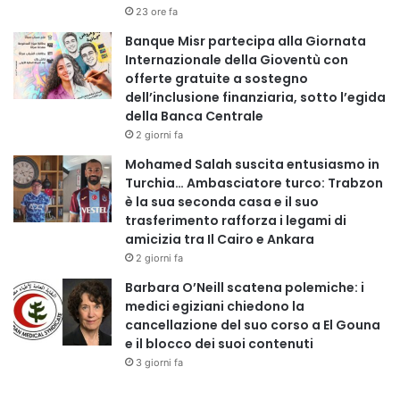
23 ore fa
Banque Misr partecipa alla Giornata
Internazionale della Gioventù con
offerte gratuite a sostegno
dell’inclusione finanziaria, sotto l’egida
della Banca Centrale
2 giorni fa
Mohamed Salah suscita entusiasmo in
Turchia… Ambasciatore turco: Trabzon
è la sua seconda casa e il suo
trasferimento rafforza i legami di
amicizia tra Il Cairo e Ankara
2 giorni fa
Barbara O’Neill scatena polemiche: i
medici egiziani chiedono la
cancellazione del suo corso a El Gouna
e il blocco dei suoi contenuti
3 giorni fa