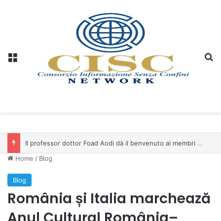
Menu
C
Il professor dottor Foad Aodi dà il benvenuto ai membri del Comitato per le Scienze delle Piramidi e le Scienze Archeologiche…
Home
/
Blog
Blog
România și Italia marchează
Anul Cultural România–