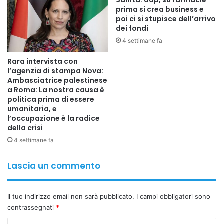
Sanità: Uap, su farmacie
conceptul și etapele de pregătire ale expoziției Brâncuși,
prima si crea business e
unul dintre cele mai importante evenimente incluse în
poi ci si stupisce dell’arrivo
programul Anului Cultural România–Italia 2026.
dei fondi
4 settimane fa
Aceste acțiuni consolidează parteneriatul cultural fructuos
Rara intervista con
dintre România și Italia și deschid noi direcții de
l’agenzia di stampa Nova:
colaborare, menite să facă proiectele comune mai
Ambasciatrice palestinese
a Roma: La nostra causa è
coerente și mai accesibile publicului din ambele țări.
politica prima di essere
umanitaria, e
l’occupazione è la radice
della crisi
Copy URL
4 settimane fa
Lascia un commento
Il tuo indirizzo email non sarà pubblicato.
I campi obbligatori sono
contrassegnati
*