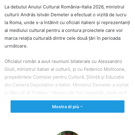
La debutul Anului Cultural România–Italia 2026, ministrul
culturii András István Demeter a efectuat o vizită de lucru
la Roma, unde s-a întâlnit cu oficiali italieni și reprezentanți
ai mediului cultural pentru a contura proiectele care vor
marca relația culturală dintre cele două țări în perioada
următoare.
Oficialul român a avut reuniuni bilaterale cu Alessandro
Giuli, ministrul italian al culturii, și cu Federico Mollicone,
președintele Comisiei pentru Cultură, Știință și Educație
din Camera Deputaților a Italiei. Ministrul Demeter a vizitat
și Mercati di Traiano – Museo dei Fori Imperiali, unde va fi
organizată, între februarie și iulie 2026, expoziția dedicată
Mostra di più
sculptorului român Constantin Brâncuși, intitulată
„Brâncuși, vizionarul”.
În cadrul întâlnirii cu ministrul Giuli, discuțiile s-au