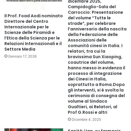
dicembre 2025,
spectacolului, literatura, design-ul, arhitectura,
Campidoglio-Sala del
cinematografia și relațiile dintre biblioteci.
Carroccio: Presentazione
Il Prof. Foad Aodi nominato
del volume “Tutte le
Direttore del Centro
strade”, per celebrare
În dialogul cu președintele Comisiei pentru Cultură din
Internazionale per le
l’anniversario della nascita
Scienze delle Piramidi e
Camera Deputaților a Italiei, ministrul Demeter a mulțumit
della Federazione delle
l’Etica della Scienza per le
Associazioni delle
pentru sprijinul constant și solid acordat de partea italiană
Relazioni Internazionali e il
comunità cinesi in Italia. I
pentru dezvoltarea de proiecte culturale comune, cu
Settore Media
relatori, tra cui la
precădere în contextul Anului Cultural România–Italia 2026,
bravissima Sun Xiaoping,
Gennaio 17, 2026
coautrice del volume,
inițiativă care a beneficiat de implicarea directă a
hanno messo in evidenza il
deputatului italian. În plus, a propus includerea limbii
processo di integrazione
române în ghidajul muzeelor italiene, pentru a facilita
dei Cinesi in Italia,
soprattutto a Roma.Dopo
accesul publicului român. De asemenea, au fost discutate
gli interventi, si è svolta la
și inițiativele de digitalizare a inventarierii bunurilor
cerimonia di consegna del
culturale, proiect care în Italia se află într-o fază avansată
volume al Sindaco
Gualtieri, ai Relatori, al
de implementare.
Prof G.Rossi e altri
Dicembre 4, 2025
Vizita la Mercati di Traiano a oferit ocazia de a aprofunda