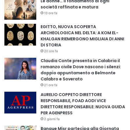
Le donne… il fondamento di ogni
società raffinata e matura
13 ore fa
EGITTO, NUOVA SCOPERTA
ARCHEOLOGICA NEL DELTA: A KOM EL-
L’area di Moharram Bek, finora poco esplorata, si rivela
KHALGAN RIEMERGONO MIGLIAIA DI ANNI
dunque un punto chiave per la ricostruzione della mappa
DI STORIA
urbana dell’antica Alessandria. Gli archeologi sottolineano
20 ore fa
che i lavori sono ancora in corso e che ulteriori scavi
Claudia Conte presenta in Calabria il
potrebbero portare alla luce nuovi elementi, contribuendo
romanzo civile Dove nascono i silenzi:
a completare il quadro storico della città.
doppio appuntamento a Belmonte
Calabro e Soverato
21 ore fa
Questa scoperta rafforza ancora una volta il ruolo
dell’Egitto come custode di un patrimonio archeologico
AURELIO COPPETO DIRETTORE
RESPONSABILE, FOAD AODI VICE
straordinario e in4 continua evoluzione, capace di offrire
DIRETTORE RESPONSABILE: NUOVA GUIDA
nuove prospettive sulla storia del Mediterraneo antico.
PER AGENPRESS
2 giorni fa
𝐂𝐨𝐩𝐲𝐫𝐢𝐠𝐡𝐭 © 𝐀𝐬𝐬𝐨𝐜𝐢𝐚𝐳𝐢𝐨𝐧𝐞 𝐄𝐫𝐢𝐝𝐚𝐧𝐮𝐬 – 𝐓𝐮𝐭𝐭𝐢 𝐢 𝐝𝐢𝐫𝐢𝐭𝐭𝐢 𝐫𝐢𝐬𝐞𝐫𝐯𝐚𝐭𝐢
Banque Misr partecipa alla Giornata