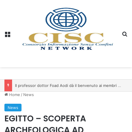
Menu
C
Christopher Aleo: il Kuwait al centro della prossima espansione di iSwiss Pay nel Golfo
Home
/
News
News
EGITTO – SCOPERTA
ARCHEOLOGICA AD