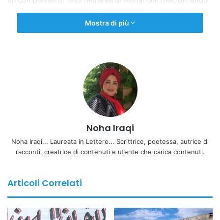
una preziosa testimonianza della continuità abitativa tra
Mostra di più
epoca tolemaica, romana e bizantina.
Noha Iraqi
Noha Iraqi... Laureata in Lettere... Scrittrice, poetessa, autrice di
racconti, creatrice di contenuti e utente che carica contenuti.
Articoli Correlati