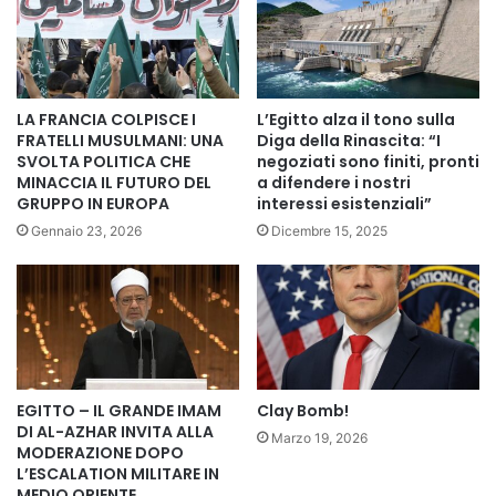
Secondo quanto dichiarato dal Ministro del Turismo e delle
Antichità, Sherif Fathy, il ritrovamento rappresenta un
LA FRANCIA COLPISCE I
L’Egitto alza il tono sulla
tassello fondamentale per comprendere il ruolo di
FRATELLI MUSULMANI: UNA
Diga della Rinascita: “I
SVOLTA POLITICA CHE
negoziati sono finiti, pronti
Alessandria come centro storico, culturale e commerciale
MINACCIA IL FUTURO DEL
a difendere i nostri
di primaria importanza nel Mediterraneo antico.
GRUPPO IN EUROPA
interessi esistenziali”
Gennaio 23, 2026
Dicembre 15, 2025
Gli scavi hanno rivelato una stratificazione urbana
continua, elemento raro e particolarmente significativo per
gli archeologi. Tra i ritrovamenti più rilevanti emerge un
bagno pubblico circolare risalente al tardo periodo
tolemaico, struttura che testimonia un’organizzazione
urbana avanzata già prima della dominazione romana.
EGITTO – IL GRANDE IMAM
Clay Bomb!
DI AL-AZHAR INVITA ALLA
Marzo 19, 2026
Accanto a questo, sono stati scoperti i resti di una villa
MODERAZIONE DOPO
L’ESCALATION MILITARE IN
romana decorata con raffinati mosaici, indicativi di un alto
MEDIO ORIENTE