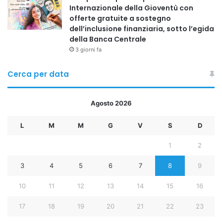
Internazionale della Gioventù con
offerte gratuite a sostegno
dell’inclusione finanziaria, sotto l’egida
della Banca Centrale
3 giorni fa
Cerca per data
Agosto 2026
L
M
M
G
V
S
D
1
2
3
4
5
6
7
8
9
10
11
12
13
14
15
16
17
18
19
20
21
22
23