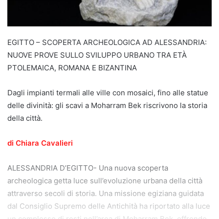
EGITTO – SCOPERTA ARCHEOLOGICA AD ALESSANDRIA:
NUOVE PROVE SULLO SVILUPPO URBANO TRA ETÀ
PTOLEMAICA, ROMANA E BIZANTINA
Dagli impianti termali alle ville con mosaici, fino alle statue
delle divinità: gli scavi a Moharram Bek riscrivono la storia
della città.
di Chiara Cavalieri
ALESSANDRIA D’EGITTO- Una nuova scoperta
archeologica getta luce sull’evoluzione urbana della città
attraverso secoli di storia. Una missione egiziana guidata
dal Consiglio Supremo delle Antichità ha riportato alla luce
un complesso di resti nell’area di Moharram Bek, offrendo