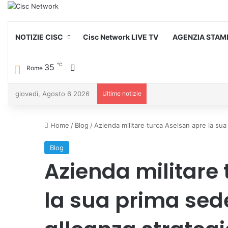
NOTIZIE CISC
Cisc Network LIVE TV
AGENZIA STAM
℃
35
Cambia aspetto
Rome
giovedì, Agosto 6 2026
Ultime notizie
Home
/
Blog
/
Azienda militare turca Aselsan apre la sua 
Blog
Azienda militare
la sua prima sede