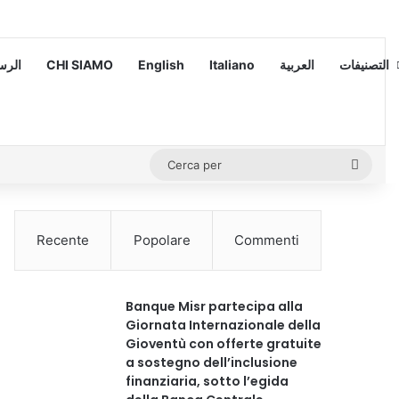
 – الرسالة
CHI SIAMO
English
Italiano
العربية
التصنيفات
Cerca
per
Recente
Popolare
Commenti
Banque Misr partecipa alla
Giornata Internazionale della
Gioventù con offerte gratuite
a sostegno dell’inclusione
finanziaria, sotto l’egida