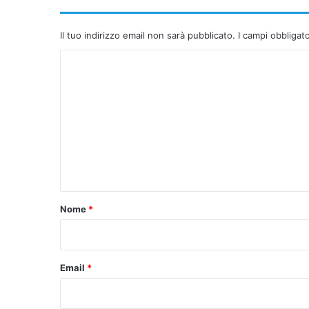
Il tuo indirizzo email non sarà pubblicato.
I campi obbligat
C
o
m
m
e
n
t
o
Nome
*
*
Email
*