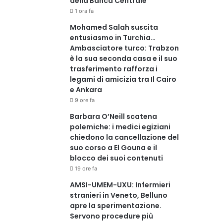
della Banca Centrale
1 ora fa
Mohamed Salah suscita
entusiasmo in Turchia…
Ambasciatore turco: Trabzon
è la sua seconda casa e il suo
trasferimento rafforza i
legami di amicizia tra Il Cairo
e Ankara
9 ore fa
Barbara O’Neill scatena
polemiche: i medici egiziani
chiedono la cancellazione del
suo corso a El Gouna e il
blocco dei suoi contenuti
19 ore fa
AMSI-UMEM-UXU: Infermieri
stranieri in Veneto, Belluno
apre la sperimentazione.
Servono procedure più