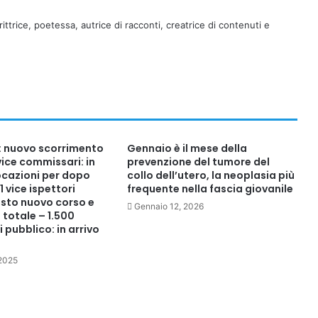
rittrice, poetessa, autrice di racconti, creatrice di contenuti e
i: nuovo scorrimento
Gennaio è il mese della
8 vice commissari: in
prevenzione del tumore del
ocazioni per dopo
collo dell’utero, la neoplasia più
1 vice ispettori
frequente nella fascia giovanile
esto nuovo corso e
Gennaio 12, 2026
totale – 1.500
 pubblico: in arrivo
 2025