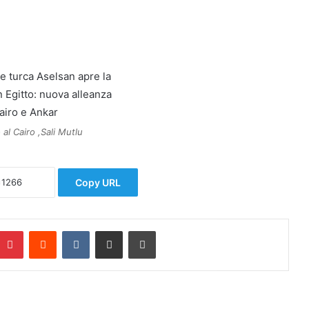
al Cairo ,Sali Mutlu
Copy URL
Pinterest
Reddit
VKontakte
Condividi via mail
Stampa