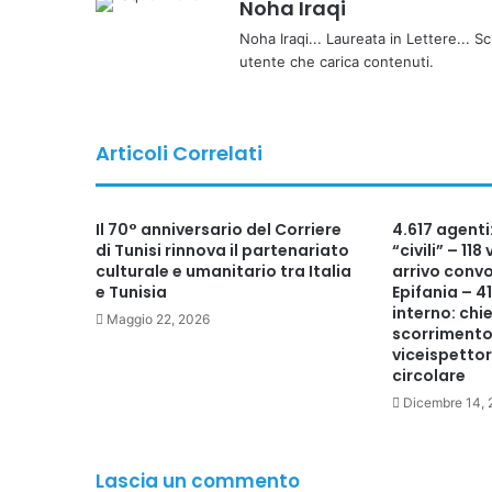
Noha Iraqi
Noha Iraqi... Laureata in Lettere... Sc
utente che carica contenuti.
Articoli Correlati
Il 70° anniversario del Corriere
4.617 agent
di Tunisi rinnova il partenariato
“civili” – 11
culturale e umanitario tra Italia
arrivo conv
e Tunisia
Epifania – 41
interno: chi
Maggio 22, 2026
scorrimento 
viceispettori
circolare
Dicembre 14,
Lascia un commento