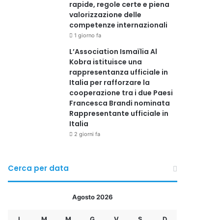
rapide, regole certe e piena
valorizzazione delle
competenze internazionali
1 giorno fa
L’Association Ismaïlia Al
Kobra istituisce una
rappresentanza ufficiale in
Italia per rafforzare la
cooperazione tra i due Paesi
Francesca Brandi nominata
Rappresentante ufficiale in
Italia
2 giorni fa
Cerca per data
Agosto 2026
L
M
M
G
V
S
D