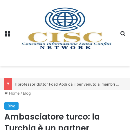
Menu
C
Il professor dottor Foad Aodi dà il benvenuto ai membri del Comitato per le Scienze delle Piramidi e le Scienze Archeologiche…
Home
/
Blog
Blog
Ambasciatore turco: la
Turchia è un partner