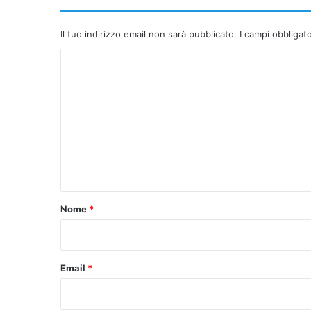
Il tuo indirizzo email non sarà pubblicato.
I campi obbligat
C
o
m
m
e
n
t
o
Nome
*
*
Email
*