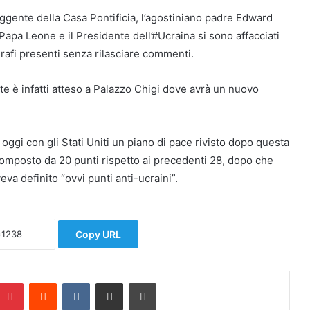
eggente della Casa Pontificia, l’agostiniano padre Edward
apa Leone e il Presidente dell’#Ucraina si sono affacciati
ografi presenti senza rilasciare commenti.
e è infatti atteso a Palazzo Chigi dove avrà un nuovo
ggi con gli Stati Uniti un piano di pace rivisto dopo questa
 composto da 20 punti rispetto ai precedenti 28, dopo che
eva definito “ovvi punti anti-ucraini”.
Copy URL
Pinterest
Reddit
VKontakte
Condividi via mail
Stampa