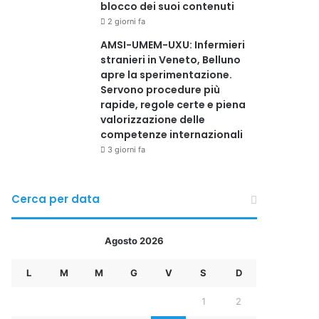
blocco dei suoi contenuti
2 giorni fa
AMSI-UMEM-UXU: Infermieri
stranieri in Veneto, Belluno
apre la sperimentazione.
Servono procedure più
rapide, regole certe e piena
valorizzazione delle
competenze internazionali
3 giorni fa
Cerca per data
Agosto 2026
L
M
M
G
V
S
D
1
2