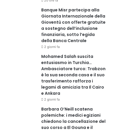
20 ore fa
Banque Misr partecipa alla
Giornata Internazionale della
Gioventù con offerte gratuite
a sostegno dell’inclusione
finanziaria, sotto l’egida
della Banca Centrale
2 giorni fa
Mohamed Salah suscita
entusiasmo in Turchia…
Ambasciatore turco: Trabzon
è la sua seconda casa e il suo
trasferimento rafforza i
legami di amicizia tra Il Cairo
e Ankara
2 giorni fa
Barbara O’Neill scatena
polemiche: i medici egiziani
chiedono la cancellazione del
suo corso a El Gouna e il