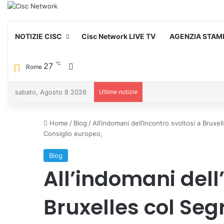
NOTIZIE CISC
Cisc Network LIVE TV
AGENZIA STAM
℃
27
Cambia aspetto
Rome
sabato, Agosto 8 2026
Ultime notizie
Home
/
Blog
/
All’indomani dell’incontro svoltosi a Bruxe
Consiglio europeo,
Blog
All’indomani dell’
Bruxelles col Seg