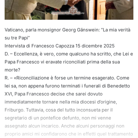
Vaticano, parla monsignor Georg Gänswein: “La mia verità
su tre Papi”
Intervista di Francesco Capozza 15 dicembre 2025
D. – Eccellenza, è vero, come qualcuno ha scritto, che Lei e
Papa Francesco vi eravate riconciliati prima della sua
morte?
R. – «Riconciliazione è forse un termine esagerato. Come
lei sa, non appena furono terminati i funerali di Benedetto
XVI, Papa Francesco decise che sarei dovuto
immediatamente tornare nella mia diocesi d’origine,
Friburgo. Tuttavia, cosa del tutto inconsueta per il
segretario di un pontefice defunto, non mi venne
assegnato alcun incarico. Anche alcuni personaggi non
proprio amici mi confidarono che in effetti quel trattamento