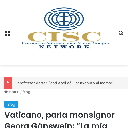
Menu
C
Il professor dottor Foad Aodi dà il benvenuto ai membri del Comitato per le Scienze delle Piramidi e le Scienze Archeologiche…
Home
/
Blog
Blog
Vaticano, parla monsignor
Georg Gänswein: “La mia