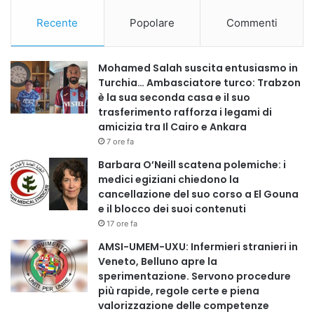
Ricciardi ha definito
«molto grave»
la presunta falsità delle
Recente
Popolare
Commenti
dichiarazioni e ha chiesto ulteriori accertamenti.
Il nodo del trattamento economico degli specializzandi
Mohamed Salah suscita entusiasmo in
La parlamentare ha infine richiamato il tema
Turchia… Ambasciatore turco: Trabzon
dell’inquadramento contrattuale, invitando il Governo a
è la sua seconda casa e il suo
trasferimento rafforza i legami di
valutare con attenzione le proposte avanzate in
amicizia tra Il Cairo e Ankara
Parlamento per evitare criticità già emerse in altre riforme.
7 ore fa
La questione è stata estesa all’insieme degli specializzandi
Barbara O’Neill scatena polemiche: i
dell’area sanitaria, ricordando il compenso di
397 euro
medici egiziani chiedono la
lordi mensili
previsto per alcune categorie, definito un
cancellazione del suo corso a El Gouna
segnale insufficiente rispetto al carico di responsabilità
e il blocco dei suoi contenuti
richiesto.
17 ore fa
AMSI-UMEM-UXU: Infermieri stranieri in
Prof. Foadi Aodi
Veneto, Belluno apre la
sperimentazione. Servono procedure
più rapide, regole certe e piena
valorizzazione delle competenze