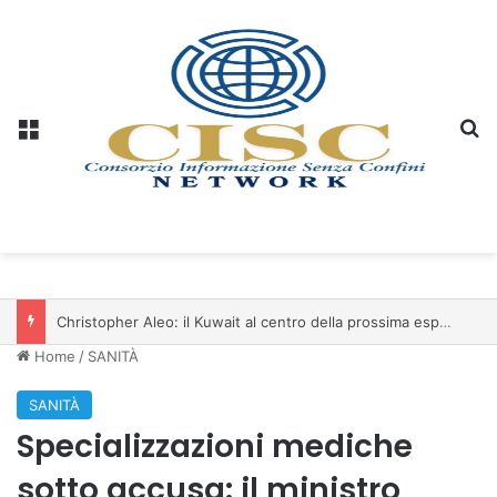
Menu
C
Christopher Aleo: il Kuwait al centro della prossima espansione di iSwiss Pay nel Golfo
Home
/
SANITÀ
SANITÀ
Specializzazioni mediche
sotto accusa: il ministro