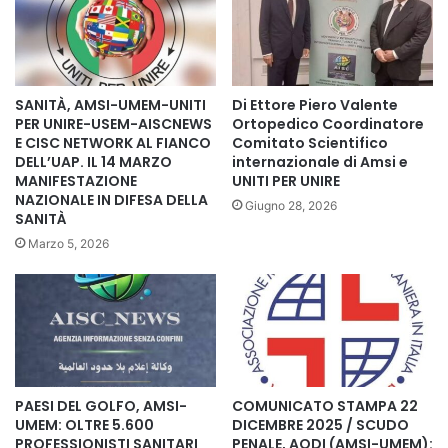
Mondo Arabo in Italia, AISC News – Agenzia Internazionale
di Informazione Senza Confini, Movimento Internazionale
Uniti per Unire e il network di agenzie stampa CISC
Network, presenti alla manifestazione accanto ad UAP,
SANITÀ, AMSI-UMEM-UNITI
Di Ettore Piero Valente
analizza il quadro complessivo della sanità italiana.
PER UNIRE-USEM-AISCNEWS
Ortopedico Coordinatore
E CISC NETWORK AL FIANCO
Comitato Scientifico
Le associazioni e i movimenti sottolineano come il dibattito
DELL’UAP. IL 14 MARZO
internazionale di Amsi e
aperto dalla manifestazione riguardi l’intera architettura
MANIFESTAZIONE
UNITI PER UNIRE
del sistema sanitario nazionale, fondata sull’equilibrio tra
NAZIONALE IN DIFESA DELLA
Giugno 28, 2026
SANITÀ
sanità pubblica, sanità privata accreditata e sanità privata
Marzo 5, 2026
autorizzata, componenti chiamate a operare nel rispetto di
rigorosi requisiti professionali, organizzativi e strutturali.
Secondo la rete associativa, qualità dell’assistenza,
sicurezza dei pazienti e tutela dei professionisti
sanitarirappresentano elementi essenziali per garantire la
sostenibilità e la credibilità del Servizio sanitario nazionale.
PAESI DEL GOLFO, AMSI-
COMUNICATO STAMPA 22
UMEM: OLTRE 5.600
DICEMBRE 2025 / SCUDO
L’INTERVENTO DEL PROF. FOAD AODI
PROFESSIONISTI SANITARI
PENALE, AODI (AMSI-UMEM):