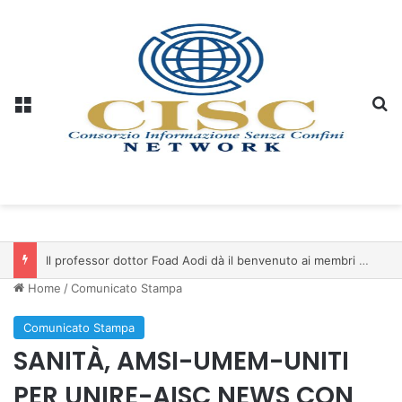
Menu
C
Il professor dottor Foad Aodi dà il benvenuto ai membri del Comitato per le Scienze delle Piramidi e le Scienze Archeologiche…
Home
/
Comunicato Stampa
Comunicato Stampa
SANITÀ, AMSI-UMEM-UNITI
PER UNIRE-AISC NEWS CON