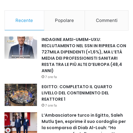
della sanità, che rappresentano il vero motore del sistema
sanitario nazionale. Medici, infermieri e operatori sanitari
Recente
Popolare
Commenti
lavorano oggi in un contesto sempre più complesso,
segnato da carenze di personale, aumento delle
aggressioni, pressione organizzativa e crescente
INDAGINE AMSI-UMEM-UXU:
responsabilità professionale. Per questo, sottolinea Aodi,
RECLUTAMENTO NEL SSN IN RIPRESA CON
727MILA DIPENDENTI (+1,6%), MA L’ETÀ
diventa fondamentale restituire centralità, rispetto e
MEDIA DEI PROFESSIONISTI SANITARI
condizioni di lavoro adeguate a chi ogni giorno garantisce
RESTA TRA LE PIÙ ALTE D’EUROPA (48,4
il funzionamento degli ospedali, dei servizi territoriali e
ANNI)
delle strutture sanitarie del Paese.
7 ore fa
Infine Aodi richiama il ruolo degli ordini e degli albi
EGITTO: COMPLETATO IL QUARTO
professionali, che devono diventare sempre più
LIVELLO DEL CONTENIMENTO DEL
REATTORE 1
rappresentativi e inclusivi, trasformandosi nella casa di
7 ore fa
tutti i professionisti della sanità. Secondo il presidente
AMSI, gli ordini devono rafforzare la loro funzione di
L’Ambasciatore turco in Egitto, Saleh
Mutlu Şen, esprime il suo cordoglio per
rappresentanza e valorizzazione delle competenze,
la scomparsa di Diab Al-Louh: “Ho
promuovendo partecipazione, inclusione e riconoscimento